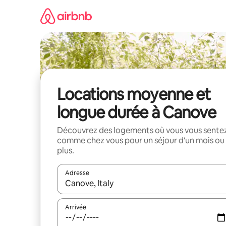
Aller
directement
au
contenu
Locations moyenne et
longue durée à Canove
Découvrez des logements où vous vous sente
comme chez vous pour un séjour d'un mois ou
plus.
Adresse
Lorsque les résultats s'affichent, utilisez les flèc
Arrivée