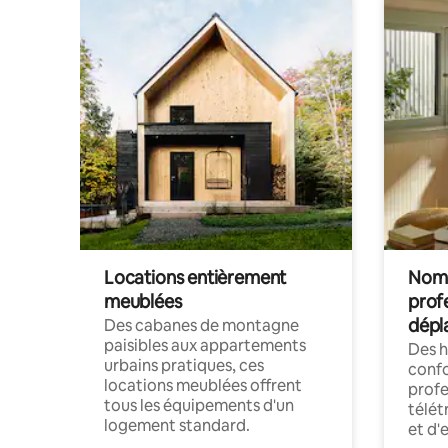
Locations entièrement
Noma
meublées
prof
dépl
Des cabanes de montagne
paisibles aux appartements
Des 
urbains pratiques, ces
confo
locations meublées offrent
profe
tous les équipements d'un
télét
logement standard.
et d'