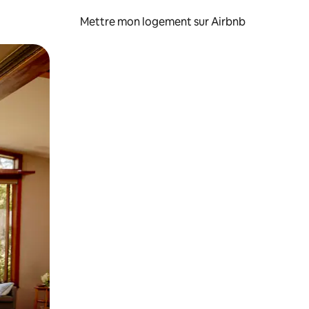
Mettre mon logement sur Airbnb
sant glisser.