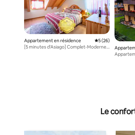
Appartement en résidence
Évaluation moyenne 
5 (26)
[5 minutes d'Asiago] Complet-Moderne-
Apparte
Détente
Appartem
de ROAN
Le confor