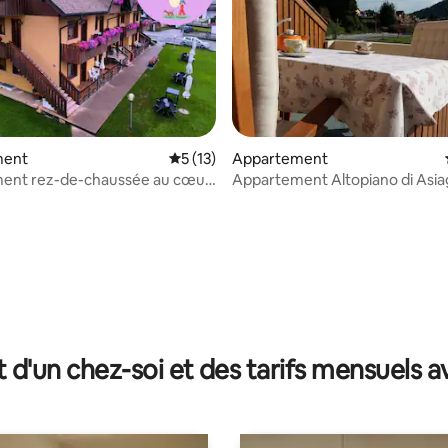
sur la base de 26 commentaires : 5 sur 5
ment
Évaluation moyenne sur la base de 13 co
5 (13)
Appartement
ent rez-de-chaussée au cœur
Appartement Altopiano di Asi
A
confortable et spacieux
t d'un chez-soi et des tarifs mensuels 