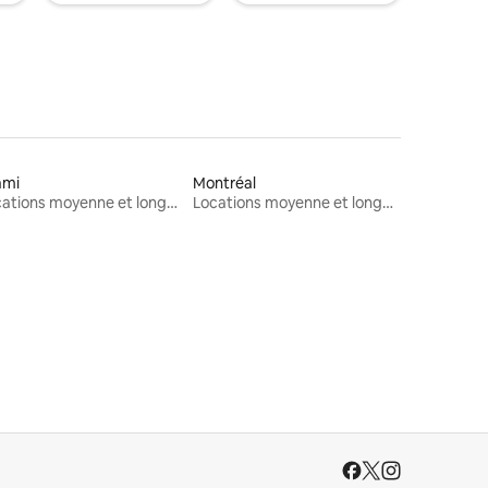
ami
Montréal
Locations moyenne et longue durée
Locations moyenne et longue durée