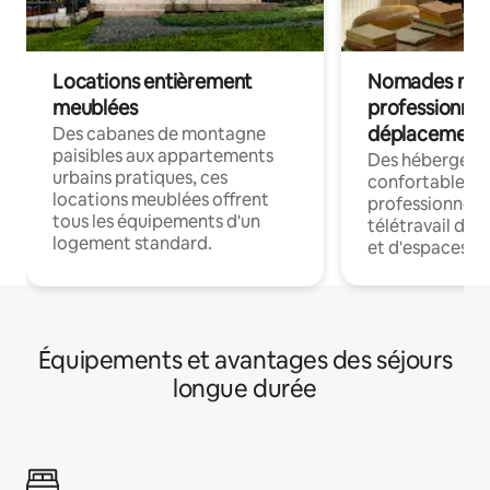
Locations entièrement
Nomades num
meublées
professionnel
déplacement
Des cabanes de montagne
paisibles aux appartements
Des hébergem
urbains pratiques, ces
confortables p
locations meublées offrent
professionnels
tous les équipements d'un
télétravail dis
logement standard.
et d'espaces de
Équipements et avantages des séjours
longue durée