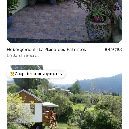
Hébergement ⋅ La Plaine-des-Palmistes
Évaluation m
4,9 (10)
Le Jardin Secret
Coup de cœur voyageurs
Coups de cœur voyageurs les plus appréciés