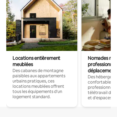
Locations entièrement
Nomades num
meublées
professionnel
déplacement
Des cabanes de montagne
paisibles aux appartements
Des hébergem
urbains pratiques, ces
confortables p
locations meublées offrent
professionnels
tous les équipements d'un
télétravail dis
logement standard.
et d'espaces de