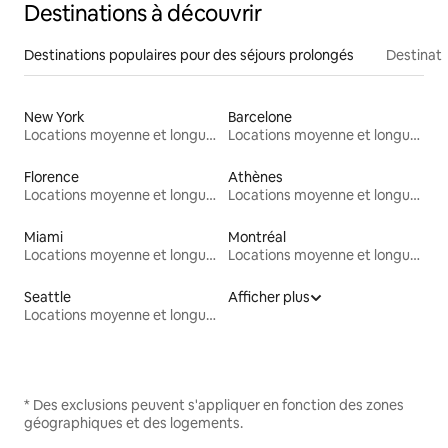
Destinations à découvrir
Destinations populaires pour des séjours prolongés
Destinati
New York
Barcelone
Locations moyenne et longue durée
Locations moyenne et longue durée
Florence
Athènes
Locations moyenne et longue durée
Locations moyenne et longue durée
Miami
Montréal
Locations moyenne et longue durée
Locations moyenne et longue durée
Seattle
Afficher plus
Locations moyenne et longue durée
* Des exclusions peuvent s'appliquer en fonction des zones
géographiques et des logements.