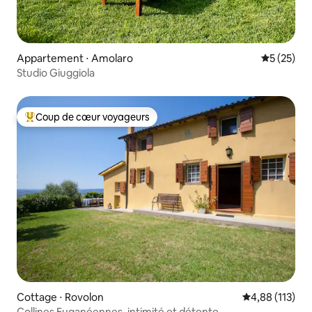
Appartement ⋅ Amolaro
Évaluation
5 (25)
Studio Giuggiola
Coup de cœur voyageurs
Coups de cœur voyageurs les plus appréciés
Cottage ⋅ Rovolon
Évaluation moy
4,88 (113)
Collines Euganéennes, intimité et détente