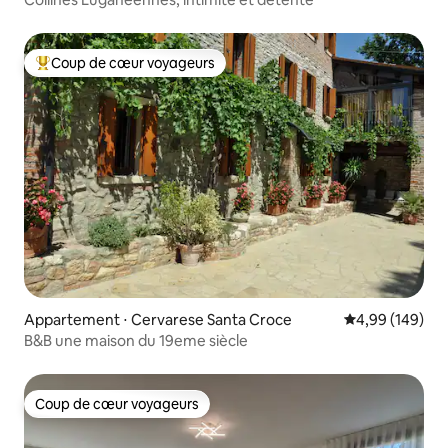
Coup de cœur voyageurs
Coups de cœur voyageurs les plus appréciés
Appartement ⋅ Cervarese Santa Croce
Évaluation moy
4,99 (149)
B&B une maison du 19eme siècle
Coup de cœur voyageurs
Coup de cœur voyageurs