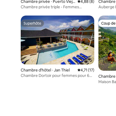
Chambre privée ⋅ Puerto Viejo
Évaluation moyenne su
4,88 (8)
Chambre 
de Talamanca
Chambre privée triple - Femmes
Auberge 
uniquement
Superhôte
Coup de
Superhôte
Coup de
Chambre d'hôtel ⋅ Jan Thiel
Évaluation moyenne su
4,71 (17)
Chambre Dortoir pour femmes pour 6
Chambre 
personnes - Lit et vélo Jan Thiel
(Distrito 
Maison Ba
rico)