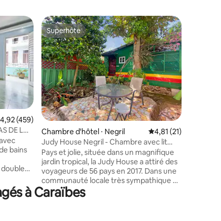
Chambre p
Superhôte
Superhô
lus appréciés
Superhôte
Superhô
Casa Cora
Propriét
entièrem
voyageurs
détendre.
notre es
tronçon d
et dispos
à votre dispositio
taires : 4,84 sur 5
valuation moyenne sur la base de 459 commentaires : 4,92 sur 5
4,92 (459)
privilégi
S DE LA
Chambre d'hôtel ⋅ Negril
Évaluation moyenne su
4,81 (21)
Vieques. 
 avec
Yunque s
Judy House Negril - Chambre avec lit
 de bains
transpor
double et jardin Zoe's AC
Pays et jolie, située dans un magnifique
trouverez
jardin tropical, la Judy House a attiré des
t double
des magas
voyageurs de 56 pays en 2017. Dans une
un pâté de
environs.
communauté locale très sympathique et
pâtés de
gés à Caraïbes
sûre à 10 minutes d'une plage locale au
quelques
bout de notre route, à proximité du
 Havane
« Canoe 's Beach Bar », du restaurant
c du
« Quality' s Sea Breeze » et du Negril Bar.