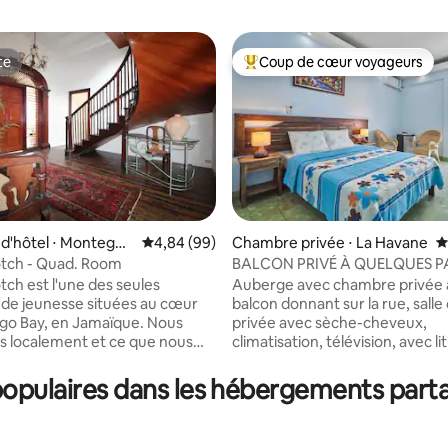
te
Coup de cœur voyageurs
te
Coups de cœur voyageurs les p
 la base de 358 commentaires : 4,75 sur 5
d'hôtel ⋅ Montego
Évaluation moyenne sur la base de 99 commen
4,84 (99)
Chambre privée ⋅ La Havane
É
tch - Quad. Room
BALCON PRIVÉ À QUELQUES PA
DIGUE (wifi gratuit) 3
ch est l'une des seules
Auberge avec chambre privée
de jeunesse situées au cœur
balcon donnant sur la rue, salle
go Bay, en Jamaïque. Nous
privée avec sèche-cheveux,
 localement et ce que nous
climatisation, télévision, avec li
rçons d'atteindre, c'est que nos
dans le centre de La Havane à 
 puissent découvrir et voir la
maisons du Malecón et à deux 
opulaires dans les hébergements parta
que nous connaissons et
maisons du Paseo del Prado, à 
pas du centre historique de La
eurs d'obtenir un niveau
Vieja. Service de réception ave