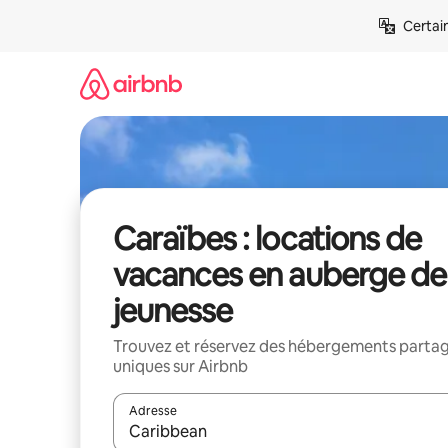
Aller
Certai
directement
au
contenu
Caraïbes : locations de
vacances en auberge de
jeunesse
Trouvez et réservez des hébergements parta
uniques sur Airbnb
Adresse
Lorsque les résultats s'affichent, utilisez les flèc