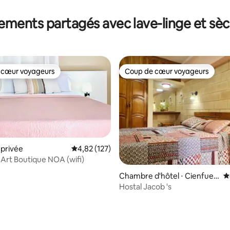
ments partagés avec lave-linge et sèc
 cœur voyageurs
Coup de cœur voyageurs
 cœur voyageurs
Coup de cœur voyageurs
privée
Évaluation moyenne sur la base de 127 comme
4,82 (127)
rt Boutique NOA (wifi)
Chambre d'hôtel ⋅ Cienfueg
É
os
Hostal Jacob 's
r la base de 31 commentaires : 4,65 sur 5