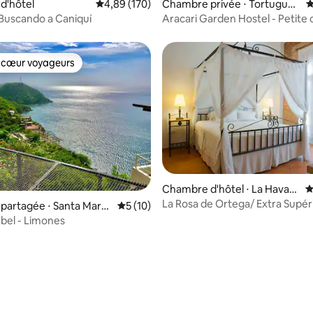
r la base de 8 commentaires : 4,88 sur 5
d'hôtel
Évaluation moyenne sur la base de 170 commen
4,89 (170)
Chambre privée ⋅ Tortuguer
É
o
Buscando a Caniquí
Aracari Garden Hostel - Petit
double avec ventilateur
 cœur voyageurs
 cœur voyageurs
r la base de 17 commentaires : 4,71 sur 5
Chambre d'hôtel ⋅ La Havan
É
e
La Rosa de Ortega/ Extra Supér
partagée ⋅ Santa Marta
Évaluation moyenne sur la base de 10 co
5 (10)
Turístico Cultural E Histó
bel - Limones