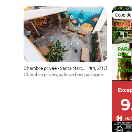
Coup de
Coup de
Chambre privée ⋅ Santa Marta
Évaluation moyenne s
4,57 (7)
(Distrito Turístico Cultural E His
Chambre privée, salle de bain partagée
tórico)