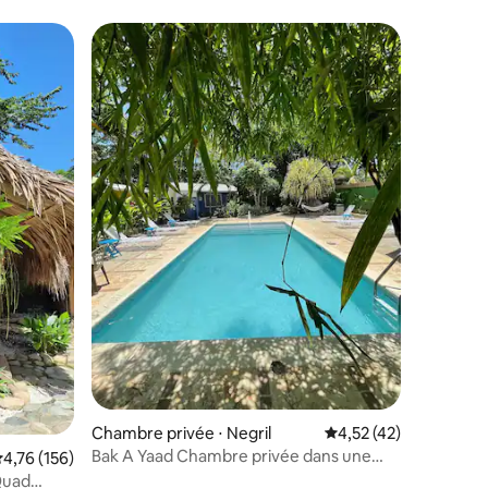
Chambre privée ⋅ Negril
Évaluation moyenne su
4,52 (42)
Bak A Yaad Chambre privée dans une
valuation moyenne sur la base de 156 commentaires : 4,76 sur 5
4,76 (156)
auberge de jeunesse Salle de bain
Quad