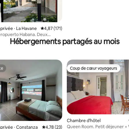
Privée (Corail)
rivée ⋅ La Havane
Évaluation moyenne sur la base de 171 comme
4,87 (171)
ropuerto Habana. Deux
Hébergements partagés au mois
CHAMBRES WIFI GRATUIT
te
Coup de cœur voyageurs
te
Coup de cœur voyageurs
Chambre d'hôtel
Queen Room. Petit déjeuner + 
 la base de 157 commentaires : 4,52 sur 5
privée ⋅ Constanza
Évaluation moyenne sur la base de 23 comme
4,78 (23)