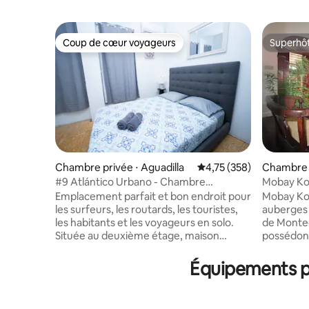
Coup de cœur voyageurs
Superhô
Coup de cœur voyageurs
Superhô
Chambre privée ⋅ Aguadilla
Évaluation moyenne sur
4,75 (358)
Chambre 
Bay
#9 Atlántico Urbano - Chambre
Mobay Ko
privée/Salle de bain partagée
Emplacement parfait et bon endroit pour
Mobay Kot
les surfeurs, les routards, les touristes,
auberges 
les habitants et les voyageurs en solo.
de Monte
Située au deuxième étage, maison
possédons
(auberge) avec 4 nouvelles chambres
nous effo
(louées séparément) et 2 nouvelles salles
voyageurs
Équipements p
de bains partagées, avec une ambiance
Jamaïque 
urbaine. Excellent prix pour la chambre la
aimons. La chambre quad privée permet
plus confortable. Propre, sûr et dans le
aux voyag