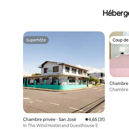
Héberge
Superhôte
Coup de
Superhôte
Coup de
Chambre 
Chambre A
Chambre privée ⋅ San José
Évaluation moyenne su
4,65 (31)
In The Wind Hostel and Guesthouse S