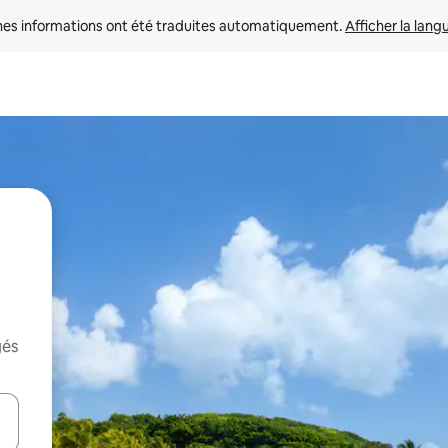
nes informations ont été traduites automatiquement. 
Afficher la lang
gés
hes vers le haut et vers le bas pour les parcourir ou en appuyant et en fai