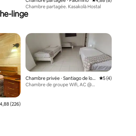
Chambre partagée ⋅ Palomino
Évaluation moyenne s
4,88 (8)
Chambre partagée. Kasakolà Hostal
he-linge
Chambre privée ⋅ Santiago de los
Évaluation moyenn
5 (4)
Caballeros
Chambre de groupe Wifi, AC @
ntaires : 4,82 sur 5
République dominicaine
valuation moyenne sur la base de 226 commentaires : 4,88 sur 5
4,88 (226)