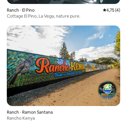
Ranch ⋅ El Pino
Évaluation m
4,75 (4)
Cottage El Pino, La Vega, nature pure.
Ranch ⋅ Ramon Santana
Rancho Kenya