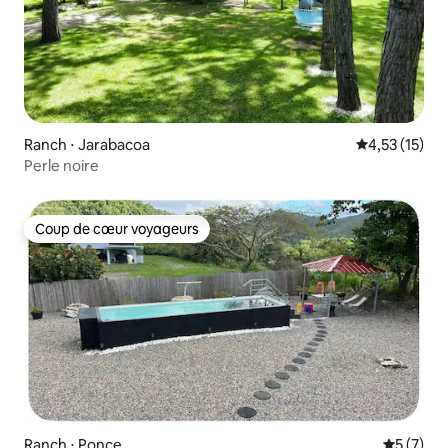
Ranch ⋅ Jarabacoa
Évaluation mo
4,53 (15)
Perle noire
Coup de cœur voyageurs
Coup de cœur voyageurs
Ranch ⋅ Ponce
Évaluatio
5 (7)