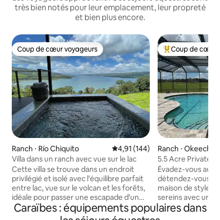
très bien notés pour leur emplacement, leur propreté
et bien plus encore.
Coup de cœur voyageurs
Coup de cœur 
Coup de cœur voyageurs
Coups de cœur vo
Ranch ⋅ Río Chiquito
Évaluation moyenne sur la base 
4,91 (144)
Ranch ⋅ Okeecho
Villa dans un ranch avec vue sur le lac
5.5 Acre Private R
Cette villa se trouve dans un endroit
Évadez-vous au c
privilégié et isolé avec l'équilibre parfait
détendez-vous da
entre lac, vue sur le volcan et les forêts,
maison de style ra
idéale pour passer une escapade d'un
sereins avec un ci
Caraïbes : équipements populaires dans
week-end ou un séjour plus long,
de vaches voisines. Que vous planifi
confortable et spacieux avec cuisine,
un voyage en fami