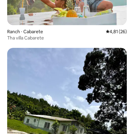
Ranch ⋅ Cabarete
Évaluation mo
4,81 (26)
Tha villa Cabarete