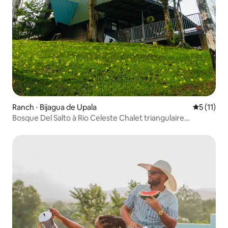
Ranch ⋅ Bijagua de Upala
Évaluatio
5 (11)
Bosque Del Salto à Rio Celeste Chalet triangulaire
moderne