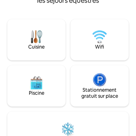
les séjours équestres
petite piscine extérieure semblable à un
groupe ou que vou
jacuzzi (robinet d'eau chaude pour
simplement vous r
réguler une température confortable)
nature, ce logeme
et une terrasse incroyable pour se
avez besoin pour 
détendre. À l'intérieur d'un ranch de
et mémorable. Situé à quelques minutes
bétail, de beaux levers de soleil et d'une
en voiture du lac
vue imprenable sur les oiseaux.
restaurants locau
Randonnée, balade à cheval, balade en
plein air, mais suf
Cuisine
Wifi
bateau jusqu'aux sources chaudes de La
pour vous offrir la 
Fortuna, cascades à proximité. 4x4
de la campagne.
nécessaire.
Stationnement
Piscine
gratuit sur place