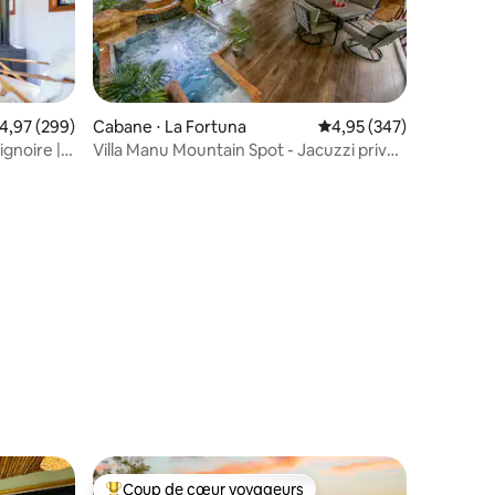
valuation moyenne sur la base de 299 commentaires : 4,97 sur 5
4,97 (299)
Cabane ⋅ La Fortuna
Évaluation moyenne sur
4,95 (347)
gnoire |
Villa Manu Mountain Spot - Jacuzzi privé
et sentier
taires : 4,99 sur 5
Coup de cœur voyageurs