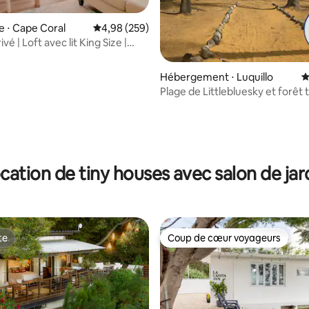
e ⋅ Cape Coral
Évaluation moyenne sur la base de 259 commen
4,98 (259)
vé | Loft avec lit King Size |
es à hamac
Hébergement ⋅ Luquillo
É
Plage de Littlebluesky et forêt 
de Yunque
cation de tiny houses avec salon de jar
te
Coup de cœur voyageurs
te
Coup de cœur voyageurs