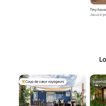
privée à Caguas PR
Tiny hous
Jacuzzi pri
Balançoir
Lo
Coup de cœur voyageurs
Superhô
Coups de cœur voyageurs les plus appréciés
Superhô