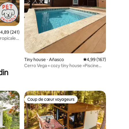
taires : 4,98 sur 5
valuation moyenne sur la base de 241 commentaires : 4,89 sur 5
4,89 (241)
tropicale
Tiny house ⋅ Añasco
Évaluation moyenne sur
4,99 (167)
Cerro Vega « cozy tiny house »Piscine
din
avec chauffage
Coup de cœur voyageurs
Coup de cœur voyageurs