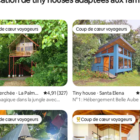
de cœur voyageurs
Coup de cœur voyageurs
 cœur voyageurs les plus appréciés
Coup de cœur voyageurs
la base de 201 commentaires : 4,89 sur 5
rchée ⋅ La Palmer
Évaluation moyenne sur la base de 327 comme
4,91 (327)
Tiny house ⋅ Santa Elena
É
gique dans la jungle avec
N° 1 : Hébergement Belle Aube
chaudes.
de cœur voyageurs
Coup de cœur voyageurs
 cœur voyageurs les plus appréciés
Coups de cœur voyageurs les p