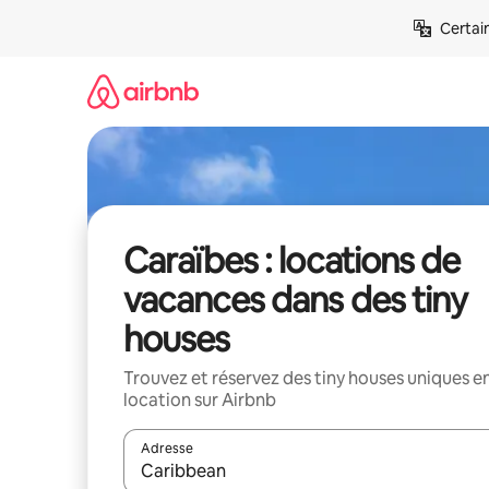
Aller
Certai
directement
au
contenu
Caraïbes : locations de
vacances dans des tiny
houses
Trouvez et réservez des tiny houses uniques e
location sur Airbnb
Adresse
Lorsque les résultats s'affichent, utilisez les flèc