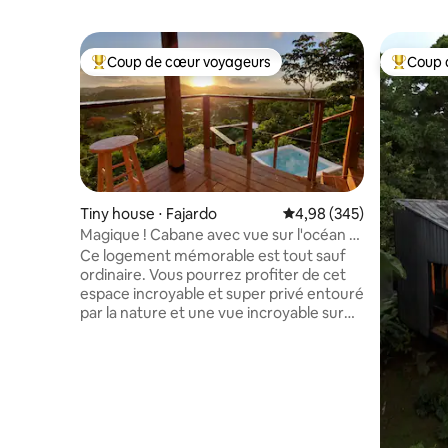
Coup de cœur voyageurs
Coup 
Coups de cœur voyageurs les plus appréciés
Coups de
Tiny house ⋅ Fajardo
Évaluation moyenne sur 
4,98 (345)
Magique ! Cabane avec vue sur l'océan et
piscine spa sur la montagne
Ce logement mémorable est tout sauf
ordinaire. Vous pourrez profiter de cet
espace incroyable et super privé entouré
par la nature et une vue incroyable sur
l'océan et la ville. Entièrement équipé
avec tout ce dont vous aurez besoin
pendant votre séjour, y compris une
cuisine, une salle de bain complète avec
douche à effet pluie, la climatisation, un
espace de vie avec une télévision de 55",
des coins repas et couchage, une