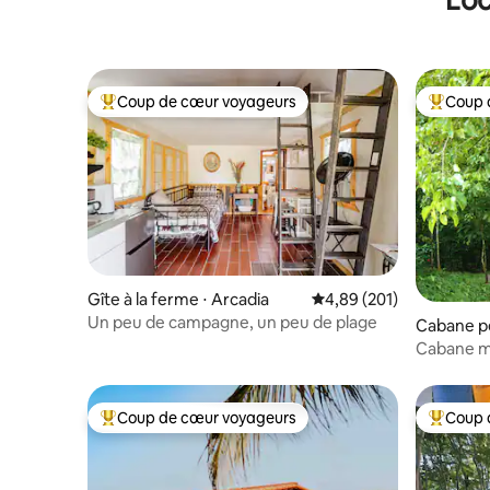
Coup de cœur voyageurs
Coup 
Coups de cœur voyageurs les plus appréciés
Coups de
Gîte à la ferme ⋅ Arcadia
Évaluation moyenne sur 
4,89 (201)
Un peu de campagne, un peu de plage
Cabane pe
a
Cabane ma
sources 
Coup de cœur voyageurs
Coup 
Coups de cœur voyageurs les plus appréciés
Coups de