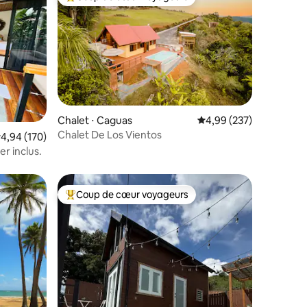
Coups de cœur voyageurs les plus appréciés
ntaires : 4,99 sur 5
Chalet ⋅ Caguas
Évaluation moyenne sur
4,99 (237)
Chalet De Los Vientos
valuation moyenne sur la base de 170 commentaires : 4,94 sur 5
4,94 (170)
er inclus.
Coup de cœur voyageurs
Coups de cœur voyageurs les plus appréciés