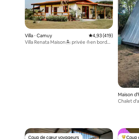
Villa ⋅ Camuy
Évaluation moyenne sur
4,93 (419)
Villa Renata Maison🏝 privée ⛵️en bord
de mer 🏝
Maison d'
Chalet d'
#1
Coup de cœur voyageurs
Coup 