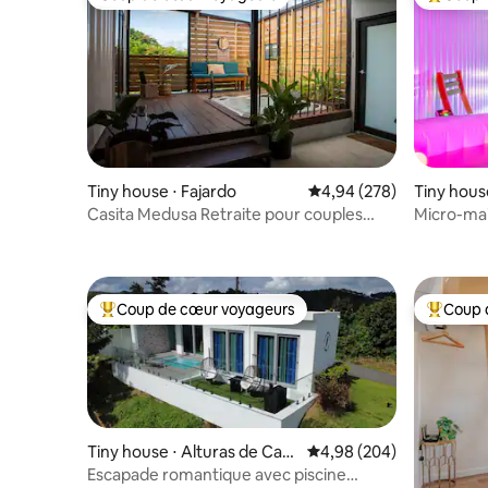
Coup de cœur voyageurs
Coups de
Tiny house ⋅ Fajardo
Évaluation moyenne sur 
4,94 (278)
Tiny hous
Casita Medusa Retraite pour couples
Micro-ma
avec jacuzzi
Hard Roc
Coup de cœur voyageurs
Coup 
Coups de cœur voyageurs les plus appréciés
Coups de
Tiny house ⋅ Alturas de Cag
Évaluation moyenne sur 
4,98 (204)
uas (Beatriz)
Escapade romantique avec piscine