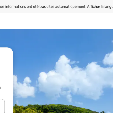
nes informations ont été traduites automatiquement. 
Afficher la lang
n
hes vers le haut et vers le bas pour les parcourir ou en appuyant et en fai