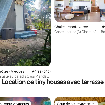
 la base de 419 commentaires : 4,93 sur 5
Chalet ⋅ Monteverde
É
Casas Jaguar (3) Cheminée | Bai
Emplacement privilégié
hôtes ⋅ Vieques
Évaluation moyenne sur la base de 345 commen
4,99 (345)
artiste au paradis Casa Mandala
Location de tiny houses avec terrasse
de cœur voyageurs
Coup de cœur voyageurs