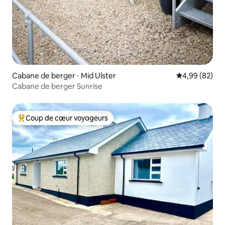
Cabane de berger ⋅ Mid Ulster
Évaluation mo
4,99 (82)
Cabane de berger Sunrise
Coup de cœur voyageurs
Coups de cœur voyageurs les plus appréciés