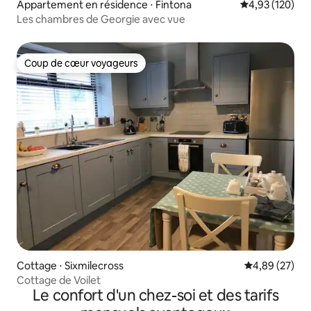
Appartement en résidence ⋅ Fintona
Évaluation moy
4,93 (120)
Les chambres de Georgie avec vue
Coup de cœur voyageurs
Coup de cœur voyageurs
Cottage ⋅ Sixmilecross
Évaluation mo
4,89 (27)
Cottage de Voilet
Le confort d'un chez-soi et des tarifs