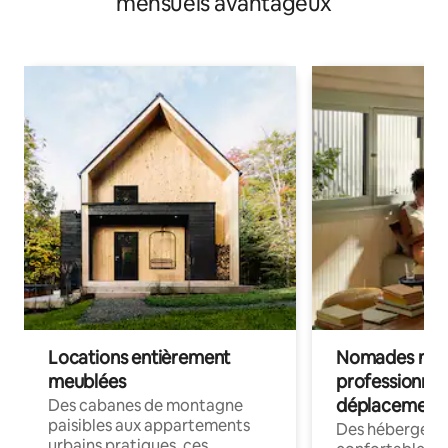
mensuels avantageux
Locations entièrement
Nomades num
meublées
professionnel
déplacement
Des cabanes de montagne
paisibles aux appartements
Des hébergem
urbains pratiques, ces