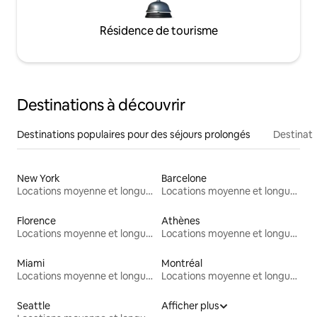
Résidence de tourisme
Destinations à découvrir
Destinations populaires pour des séjours prolongés
Destinati
New York
Barcelone
Locations moyenne et longue durée
Locations moyenne et longue durée
Florence
Athènes
Locations moyenne et longue durée
Locations moyenne et longue durée
Miami
Montréal
Locations moyenne et longue durée
Locations moyenne et longue durée
Seattle
Afficher plus