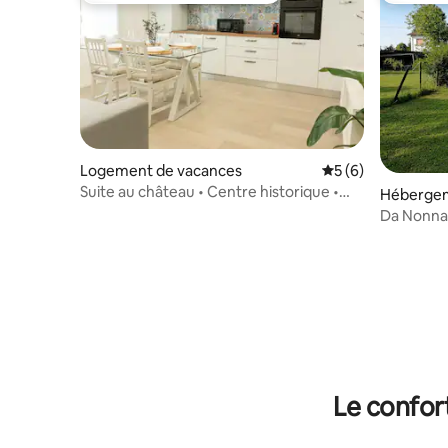
Logement de vacances
Évaluation moyenn
5 (6)
Suite au château • Centre historique •
Héberge
Neuve et moderne
Da Nonna 
Padoue et
Le confor