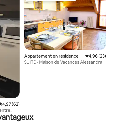
mmentaires : 5 sur 5
Appartement en résidence
Évaluation moyenne su
4,96 (23)
SUITE - Maison de Vacances Alessandra
Évaluation moyenne sur la base de 62 commentaires : 4,97 sur 5
4,97 (62)
entre
avantageux