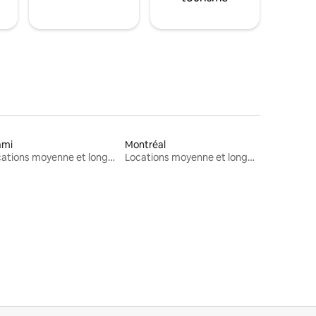
ami
Montréal
Locations moyenne et longue durée
Locations moyenne et longue durée