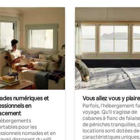
des numériques et
Vous allez vous y plaire
essionnels en
Parfois, l'hébergement fai
voyage. Qu'il s'agisse de
acement
cabanes à flanc de falais
hébergements
de péniches tranquilles, 
rtables pour les
locations sont dotées de
ssionnels nomades et en
caractéristiques uniques
ravail disposant du wifi