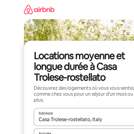
Aller
directement
au
contenu
Locations moyenne et
longue durée à Casa
Trolese-rostellato
Découvrez des logements où vous vous sente
comme chez vous pour un séjour d'un mois ou
plus.
Adresse
Lorsque les résultats s'affichent, utilisez les flèc
Arrivée