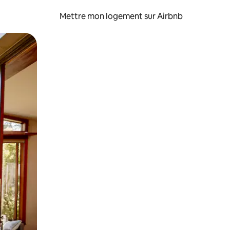
Mettre mon logement sur Airbnb
sant glisser.