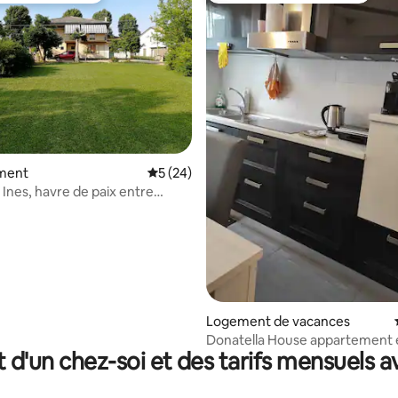
e sur la base de 6 commentaires : 5 sur 5
ment
Évaluation moyenne sur la base de 24 co
5 (24)
Ines, havre de paix entre
 Venise
Logement de vacances
Donatella House appartement 
t d'un chez-soi et des tarifs mensuels 
Padoue et Venise