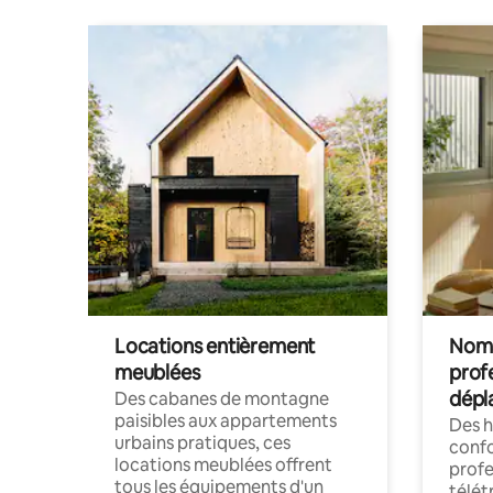
Locations entièrement
Noma
meublées
prof
dépl
Des cabanes de montagne
paisibles aux appartements
Des 
urbains pratiques, ces
confo
locations meublées offrent
profe
tous les équipements d'un
télét