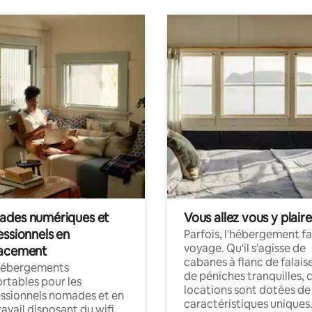
des numériques et
Vous allez vous y plaire
essionnels en
Parfois, l'hébergement fai
voyage. Qu'il s'agisse de
acement
cabanes à flanc de falais
hébergements
de péniches tranquilles, 
rtables pour les
locations sont dotées de
ssionnels nomades et en
caractéristiques uniques
ravail disposant du wifi