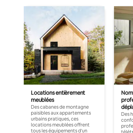
Locations entièrement
Noma
meublées
prof
dépl
Des cabanes de montagne
paisibles aux appartements
Des 
urbains pratiques, ces
confo
locations meublées offrent
profe
tous les équipements d'un
télét