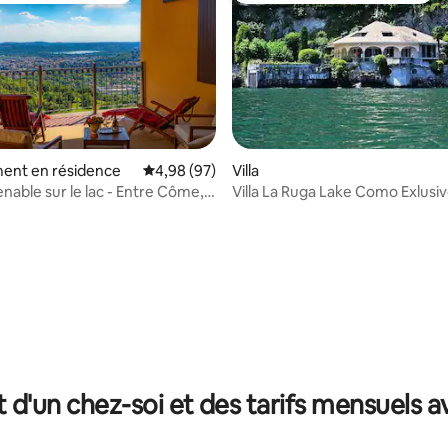
r la base de 46 commentaires : 4,91 sur 5
ent en résidence
Évaluation moyenne sur la base de 97 commen
4,98 (97)
Villa
nable sur le lac - Entre Côme,
Villa La Ruga Lake Como Exlusi
Lecco
t d'un chez-soi et des tarifs mensuels 