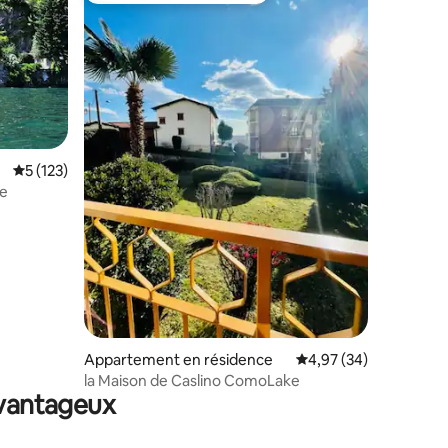
taires : 4,98 sur 5
Évaluation moyenne sur la base de 123 commentaires : 5 sur 5
5 (123)
ve
Appartement en résidence
Évaluation moyenne su
4,97 (34)
la Maison de Caslino ComoLake
avantageux