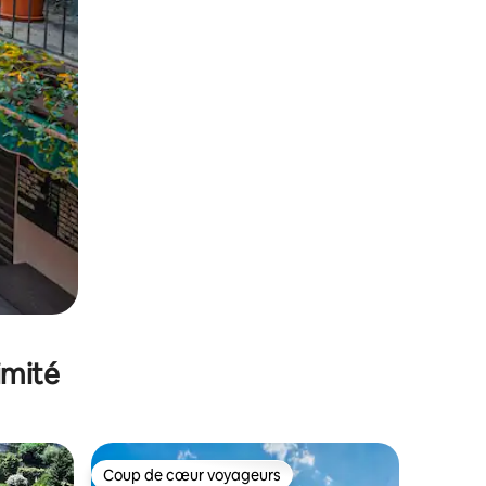
imité
Coup de cœur voyageurs
lus appréciés
Coup de cœur voyageurs