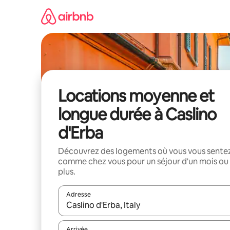
Aller
directement
au
contenu
Locations moyenne et
longue durée à Caslino
d'Erba
Découvrez des logements où vous vous sente
comme chez vous pour un séjour d'un mois ou
plus.
Adresse
Lorsque les résultats s'affichent, utilisez les flèc
Arrivée