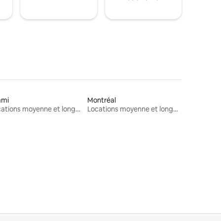
ami
Montréal
Locations moyenne et longue durée
Locations moyenne et longue durée