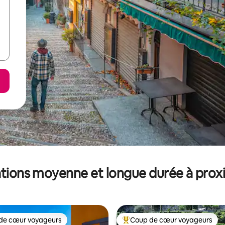
tions moyenne et longue durée à prox
de cœur voyageurs
Coup de cœur voyageurs
 cœur voyageurs les plus appréciés
Coups de cœur voyageurs les p