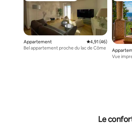
Appartement
Évaluation moyenne su
4,91 (46)
Bel appartement proche du lac de Côme
Appartem
Vue impre
Bellagio, 
Le confor