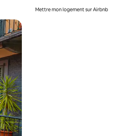
Mettre mon logement sur Airbnb
sant glisser.