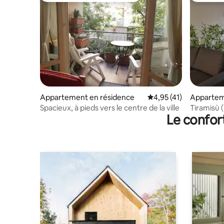
Appartement en résidence
Évaluation moyenne su
4,95 (41)
Appartem
Spacieux, à pieds vers le centre de la ville
Tiramisù (
Le confor