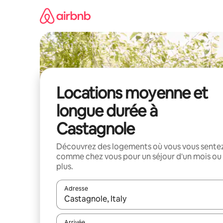
Aller
directement
au
contenu
Locations moyenne et
longue durée à
Castagnole
Découvrez des logements où vous vous sente
comme chez vous pour un séjour d'un mois ou
plus.
Adresse
Lorsque les résultats s'affichent, utilisez les flèc
Arrivée