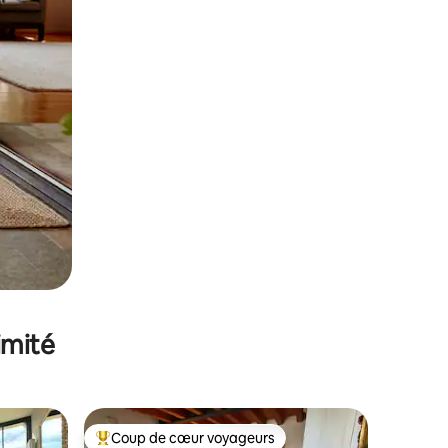
imité
Coup de cœur voyageurs
lus appréciés
Coups de cœur voyageurs les plus appréciés