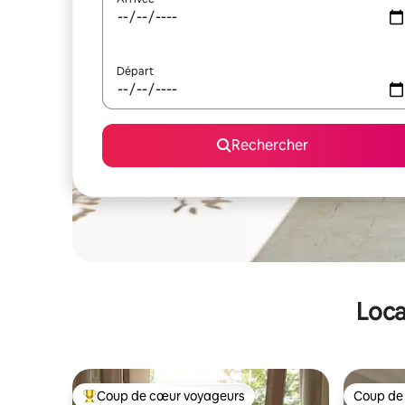
Départ
Rechercher
Loca
Coup de cœur voyageurs
Coup de
Coups de cœur voyageurs les plus appréciés
Coup de