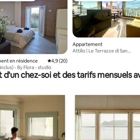
Appartement
Attilio | Le Terrazze di San
Tomaso | Venise 35’
r la base de 41 commentaires : 4,95 sur 5
ent en résidence
Évaluation moyenne sur la base de 20 comm
4,9 (20)
inclus) - By Flora - studio
t d'un chez-soi et des tarifs mensuels 