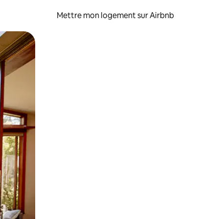
Mettre mon logement sur Airbnb
sant glisser.