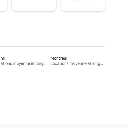
ami
Montréal
Locations moyenne et longue durée
Locations moyenne et longue durée