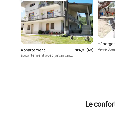
Héberge
Vivre Spe
Appartement
Évaluation moyenne su
4,81 (48)
appartement avec jardin cin
it060063c2q5isobfm
Le confor