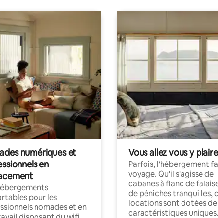
des numériques et
Vous allez vous y plaire
essionnels en
Parfois, l'hébergement fai
voyage. Qu'il s'agisse de
acement
cabanes à flanc de falais
hébergements
de péniches tranquilles, 
rtables pour les
locations sont dotées de
ssionnels nomades et en
caractéristiques uniques
ravail disposant du wifi