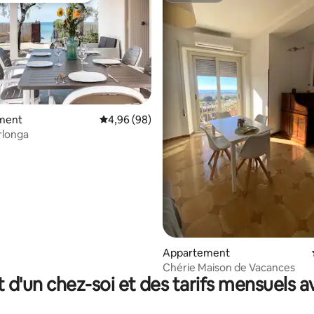
ment
Évaluation moyenne sur la base de 98 commen
4,96 (98)
rlonga
r la base de 48 commentaires : 4,81 sur 5
Appartement
Chérie Maison de Vacances
t d'un chez-soi et des tarifs mensuels 