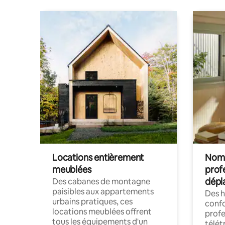
Locations entièrement
Noma
meublées
prof
dépl
Des cabanes de montagne
paisibles aux appartements
Des 
urbains pratiques, ces
confo
locations meublées offrent
profe
tous les équipements d'un
télét