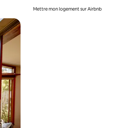
Mettre mon logement sur Airbnb
sant glisser.