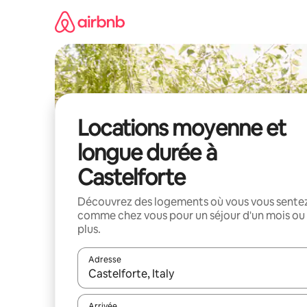
Aller
directement
au
contenu
Locations moyenne et
longue durée à
Castelforte
Découvrez des logements où vous vous sente
comme chez vous pour un séjour d'un mois ou
plus.
Adresse
Lorsque les résultats s'affichent, utilisez les flèc
Arrivée