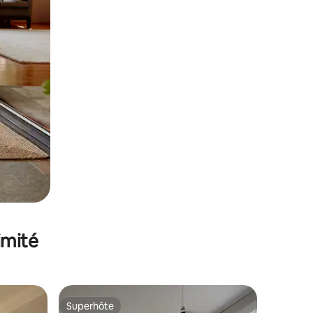
imité
Superhôte
Superhôte