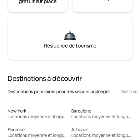
gratuit sur place
Résidence de tourisme
Destinations à découvrir
Destinations populaires pour des séjours prolongés
Destinati
New York
Barcelone
Locations moyenne et longue durée
Locations moyenne et longue durée
Florence
Athènes
Locations moyenne et longue durée
Locations moyenne et longue durée