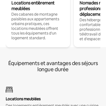
Locations entièrement
Nomades num
meublées
professionnel
déplacement
Des cabanes de montagne
paisibles aux appartements
Des hébergem
urbains pratiques, ces
confortables p
locations meublées offrent
professionnels
tous les équipements d'un
télétravail dis
logement standard.
et d'espaces de
Équipements et avantages des séjours
longue durée
Locations meublées
Des logements entièrement meublés avec une cuisine,