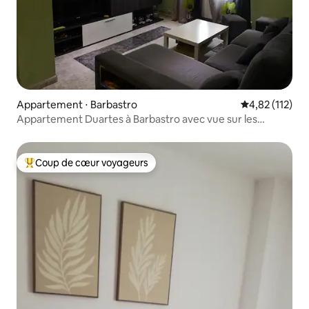
Appartement ⋅ Barbastro
Évaluation moy
4,82 (112)
Appartement Duartes à Barbastro avec vue sur les
Pyrénées
Coup de cœur voyageurs
Coups de cœur voyageurs les plus appréciés