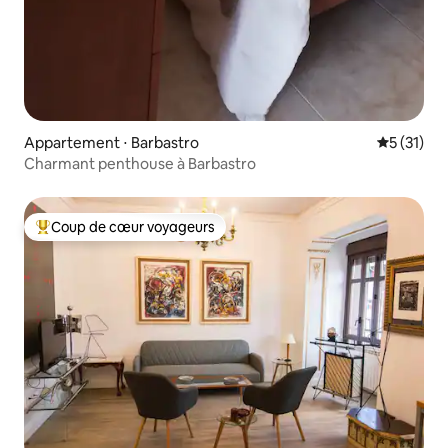
Appartement ⋅ Barbastro
Évaluation
5 (31)
Charmant penthouse à Barbastro
Coup de cœur voyageurs
Coups de cœur voyageurs les plus appréciés