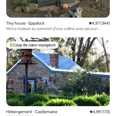
Tiny house ⋅ Eppalock
Évaluation moy
4,97 (344)
Micro-maison au sommet d'une colline avec jacuzzi
extérieur et panier
Coup de cœur voyageurs
Coups de cœur voyageurs les plus appréciés
Hébergement ⋅ Castlemaine
Évaluation moy
4,99 (173)