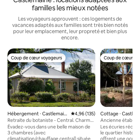
familles les mieux notées
Les voyageurs approuvent : ces logements de
vacances adaptés aux familles sont très bien notés
pour leur emplacement, leur propreté et bien plus
encore.
Coup de cœur voyageurs
Coup de cœur vo
Coup de cœur voyageurs
Coup de cœur vo
Hébergement ⋅ Castlemain
Évaluation moyenne sur la base 
4,96 (135)
Cottage ⋅ Castlem
e
Retraite du botaniste - Central. Charme
Ancienne étable a
d'époque.
campagne
Évadez-vous dans une belle maison de
Les écuries réce
3 chambres (avec
le quartier histor
climatisation/chauffage central) située
offrent une occas