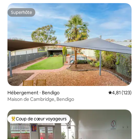
Superhôte
Superhôte
Hébergement ⋅ Bendigo
Évaluation moy
4,81 (123)
Maison de Cambridge, Bendigo
Coup de cœur voyageurs
Coups de cœur voyageurs les plus appréciés