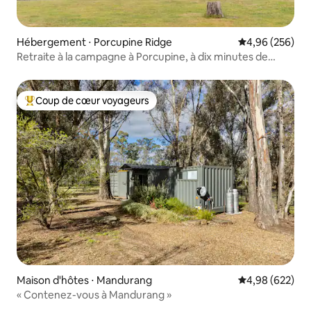
Hébergement ⋅ Porcupine Ridge
Évaluation moy
4,96 (256)
Retraite à la campagne à Porcupine, à dix minutes de
Daylesford
Coup de cœur voyageurs
Coups de cœur voyageurs les plus appréciés
Maison d'hôtes ⋅ Mandurang
Évaluation moy
4,98 (622)
« Contenez-vous à Mandurang »