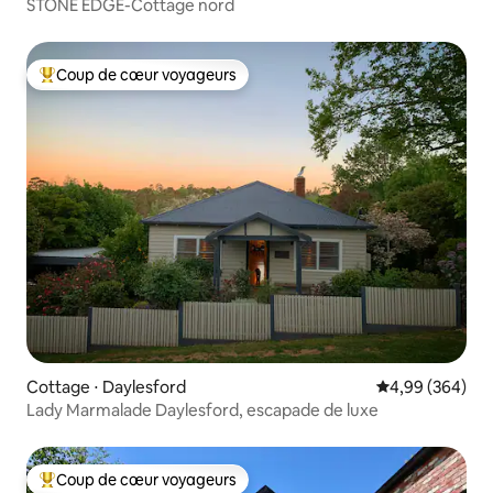
STONE EDGE-Cottage nord
Coup de cœur voyageurs
Coups de cœur voyageurs les plus appréciés
Cottage ⋅ Daylesford
Évaluation moy
4,99 (364)
Lady Marmalade Daylesford, escapade de luxe
Coup de cœur voyageurs
Coups de cœur voyageurs les plus appréciés