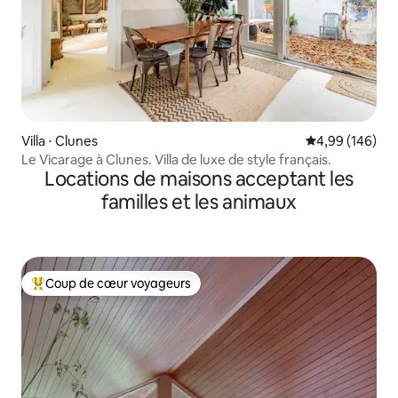
Villa ⋅ Clunes
Évaluation moy
4,99 (146)
Le Vicarage à Clunes. Villa de luxe de style français.
Locations de maisons acceptant les
familles et les animaux
Coup de cœur voyageurs
Coups de cœur voyageurs les plus appréciés