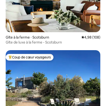
Gîte à la ferme ⋅ Scotsburn
Évaluation moy
4,98 (108)
Gîte de luxe à la ferme - Scotsburn
Coup de cœur voyageurs
Coups de cœur voyageurs les plus appréciés