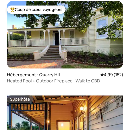
Coup de cœur voyageurs
Coups de cœur voyageurs les plus appréciés
Hébergement ⋅ Quarry Hill
Évaluation moy
4,99 (152)
Heated Pool + Outdoor Fireplace | Walk to CBD
Superhôte
Superhôte