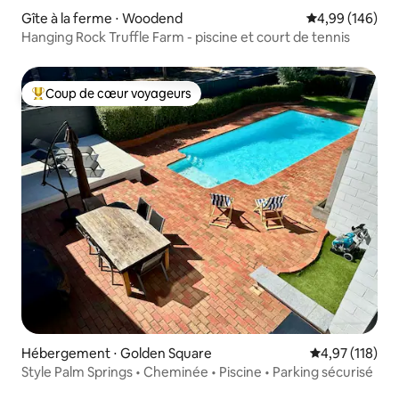
Gîte à la ferme ⋅ Woodend
Évaluation moy
4,99 (146)
Hanging Rock Truffle Farm - piscine et court de tennis
Coup de cœur voyageurs
Coups de cœur voyageurs les plus appréciés
Hébergement ⋅ Golden Square
Évaluation moy
4,97 (118)
Style Palm Springs • Cheminée • Piscine • Parking sécurisé