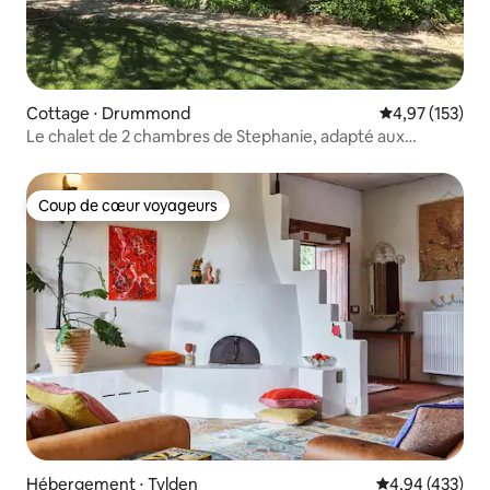
Cottage ⋅ Drummond
Évaluation moy
4,97 (153)
Le chalet de 2 chambres de Stephanie, adapté aux
animaux de compagnie.
Coup de cœur voyageurs
Coup de cœur voyageurs
Hébergement ⋅ Tylden
Évaluation moy
4,94 (433)