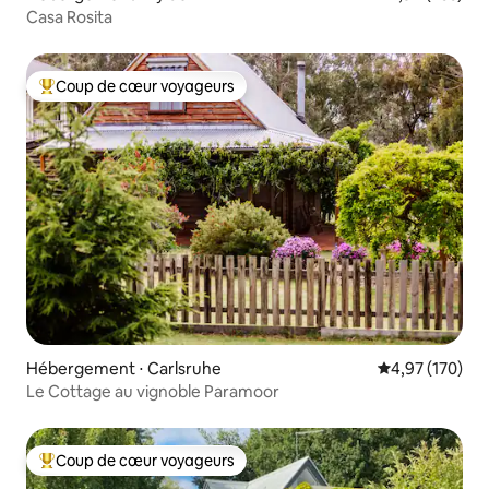
Casa Rosita
Coup de cœur voyageurs
Coups de cœur voyageurs les plus appréciés
Hébergement ⋅ Carlsruhe
Évaluation moy
4,97 (170)
Le Cottage au vignoble Paramoor
Coup de cœur voyageurs
Coups de cœur voyageurs les plus appréciés