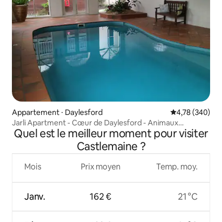
Appartement ⋅ Daylesford
Évaluation moy
4,78 (340)
Jarli Apartment - Cœur de Daylesford - Animaux
Quel est le meilleur moment pour visiter
acceptés
Castlemaine ?
Mois
Prix moyen
Temp. moy.
Janv.
162 €
21 °C