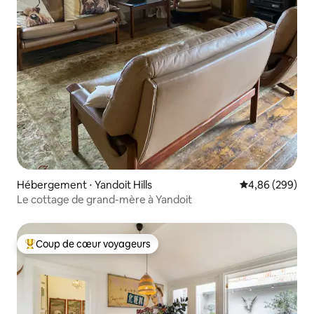
Hébergement ⋅ Yandoit Hills
Évaluation moy
4,86 (299)
Le cottage de grand-mère à Yandoit
Coup de cœur voyageurs
Coups de cœur voyageurs les plus appréciés