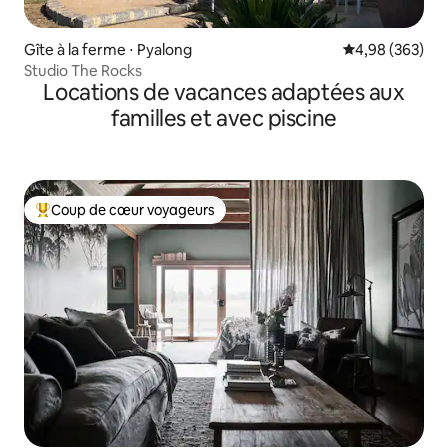
Gîte à la ferme ⋅ Pyalong
Évaluation moy
4,98 (363)
Studio The Rocks
Locations de vacances adaptées aux
familles et avec piscine
Coup de cœur voyageurs
Coups de cœur voyageurs les plus appréciés