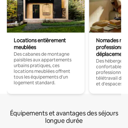
Locations entièrement
Nomades num
meublées
professionnel
déplacement
Des cabanes de montagne
paisibles aux appartements
Des hébergem
urbains pratiques, ces
confortables p
locations meublées offrent
professionnels
tous les équipements d'un
télétravail dis
logement standard.
et d'espaces de
Équipements et avantages des séjours
longue durée