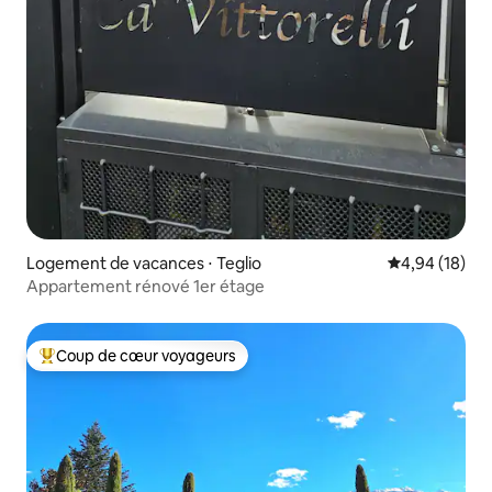
Logement de vacances ⋅ Teglio
Évaluation mo
4,94 (18)
Appartement rénové 1er étage
Coup de cœur voyageurs
Coups de cœur voyageurs les plus appréciés