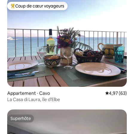
Coup de cœur voyageurs
Coups de cœur voyageurs les plus appréciés
Appartement ⋅ Cavo
Évaluation mo
4,97 (63)
La Casa di Laura, île d’Elbe
Superhôte
Superhôte