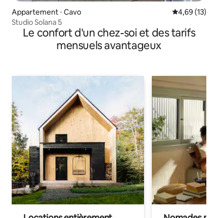
Appartement ⋅ Cavo
Évaluation mo
4,69 (13)
Studio Solana 5
Le confort d'un chez-soi et des tarifs
mensuels avantageux
Locations entièrement
Nomades num