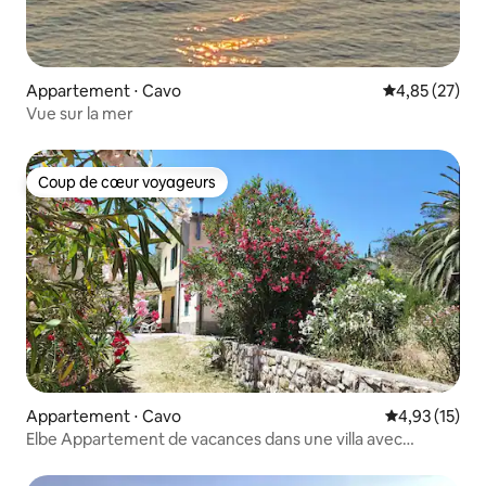
Appartement ⋅ Cavo
Évaluation mo
4,85 (27)
Vue sur la mer
Coup de cœur voyageurs
Coup de cœur voyageurs
Appartement ⋅ Cavo
Évaluation mo
4,93 (15)
Elbe Appartement de vacances dans une villa avec
terrasse et barbecue