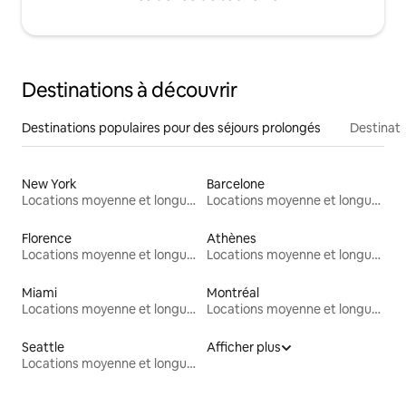
Destinations à découvrir
Destinations populaires pour des séjours prolongés
Destinati
New York
Barcelone
Locations moyenne et longue durée
Locations moyenne et longue durée
Florence
Athènes
Locations moyenne et longue durée
Locations moyenne et longue durée
Miami
Montréal
Locations moyenne et longue durée
Locations moyenne et longue durée
Seattle
Afficher plus
Locations moyenne et longue durée