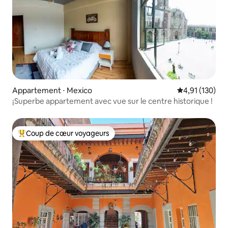
Appartement ⋅ Mexico
Évaluation moy
4,91 (130)
¡Superbe appartement avec vue sur le centre historique !
Coup de cœur voyageurs
Coups de cœur voyageurs les plus appréciés