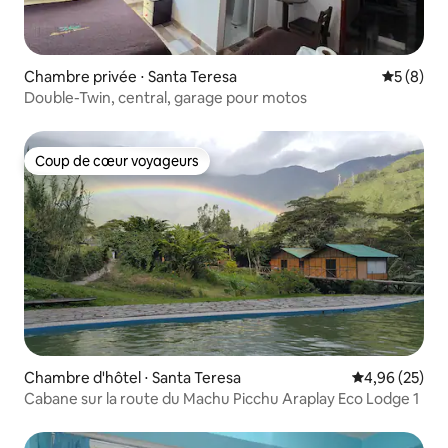
Chambre privée ⋅ Santa Teresa
Évaluatio
5 (8)
Double-Twin, central, garage pour motos
Coup de cœur voyageurs
Coup de cœur voyageurs
Chambre d'hôtel ⋅ Santa Teresa
Évaluation mo
4,96 (25)
Cabane sur la route du Machu Picchu Araplay Eco Lodge 1