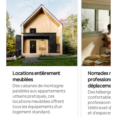
Locations entièrement
Nomades num
meublées
professionnel
déplacement
Des cabanes de montagne
paisibles aux appartements
Des hébergem
urbains pratiques, ces
confortables p
locations meublées offrent
professionnels
tous les équipements d'un
télétravail dis
logement standard.
et d'espaces de