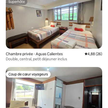
Superhôte
Superhôte
Chambre privée ⋅ Aguas Calientes
Évaluation mo
4,88 (26)
Double, central, petit déjeuner inclus
Coup de cœur voyageurs
Coup de cœur voyageurs