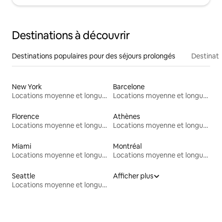
Destinations à découvrir
Destinations populaires pour des séjours prolongés
Destinati
New York
Barcelone
Locations moyenne et longue durée
Locations moyenne et longue durée
Florence
Athènes
Locations moyenne et longue durée
Locations moyenne et longue durée
Miami
Montréal
Locations moyenne et longue durée
Locations moyenne et longue durée
Seattle
Afficher plus
Locations moyenne et longue durée