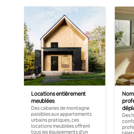
Locations entièrement
Noma
meublées
prof
dépl
Des cabanes de montagne
paisibles aux appartements
Des 
urbains pratiques, ces
confo
locations meublées offrent
profe
tous les équipements d'un
télét