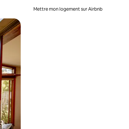
Mettre mon logement sur Airbnb
sant glisser.