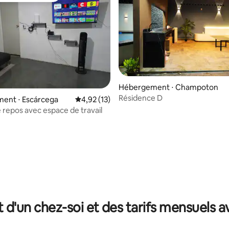
Hébergement ⋅ Champoton
Résidence D
 la base de 46 commentaires : 4,85 sur 5
ent ⋅ Escárcega
Évaluation moyenne sur la base de 13 comme
4,92 (13)
e repos avec espace de travail
t d'un chez-soi et des tarifs mensuels 