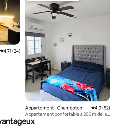
Évaluation moyenne sur la base de 24 commentaires : 4,71 sur 5
4,71 (24)
ntaires : 4,92 sur 5
Appartement ⋅ Champoton
Évaluation moyenne s
4,9 (52)
Appartement confortable à 200 m de la
avantageux
mer à Champotón