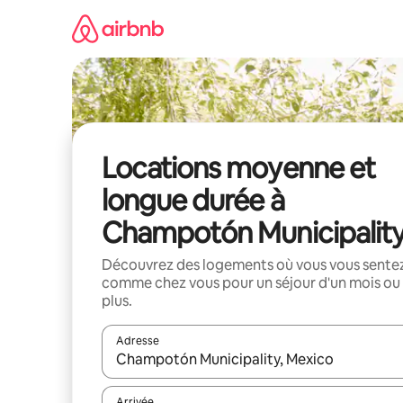
Aller
directement
au
contenu
Locations moyenne et
longue durée à
Champotón Municipalit
Découvrez des logements où vous vous sente
comme chez vous pour un séjour d'un mois ou
plus.
Adresse
Lorsque les résultats s'affichent, utilisez les flèc
Arrivée