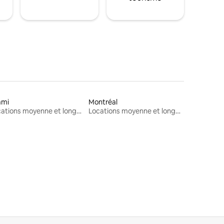
ami
Montréal
Locations moyenne et longue durée
Locations moyenne et longue durée