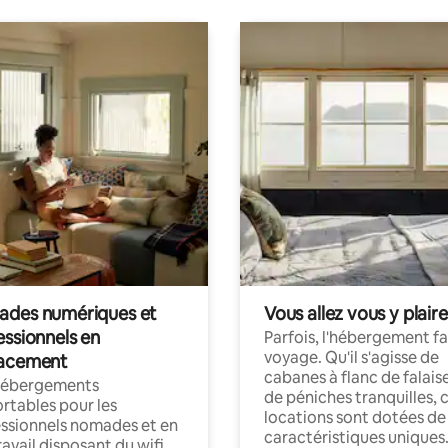
des numériques et
Vous allez vous y plaire
essionnels en
Parfois, l'hébergement fai
voyage. Qu'il s'agisse de
acement
cabanes à flanc de falais
hébergements
de péniches tranquilles, 
rtables pour les
locations sont dotées de
ssionnels nomades et en
caractéristiques uniques
ravail disposant du wifi