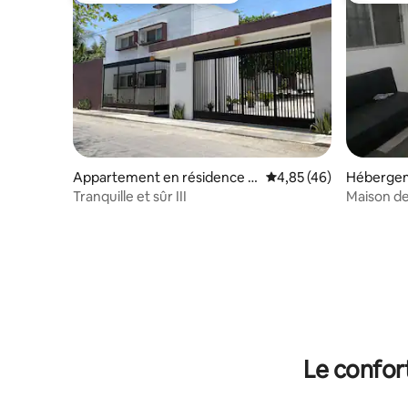
Appartement en résidence ⋅
Évaluation moyenne sur
4,85 (46)
Hébergem
Escárcega
Tranquille et sûr III
​Maison d
Le confor