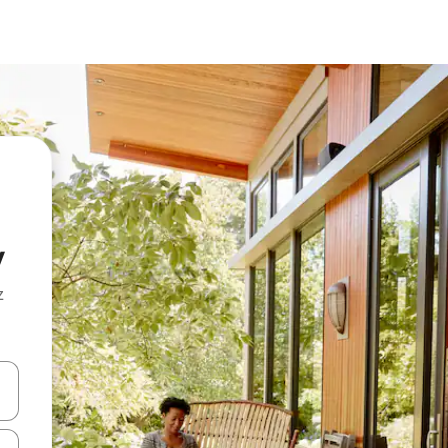
y
z
hes vers le haut et vers le bas pour les parcourir ou en appuyant et en fai