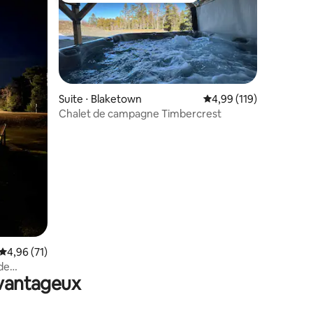
Suite ⋅ Blaketown
Évaluation moyenne sur
4,99 (119)
Chalet de campagne Timbercrest
taires : 4,94 sur 5
Évaluation moyenne sur la base de 71 commentaires : 4,96 sur 5
4,96 (71)
 de
avantageux