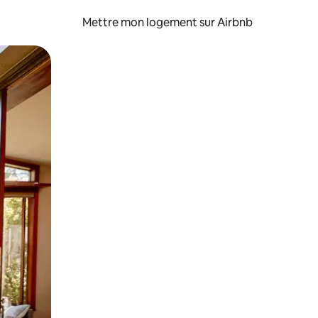
Mettre mon logement sur Airbnb
sant glisser.