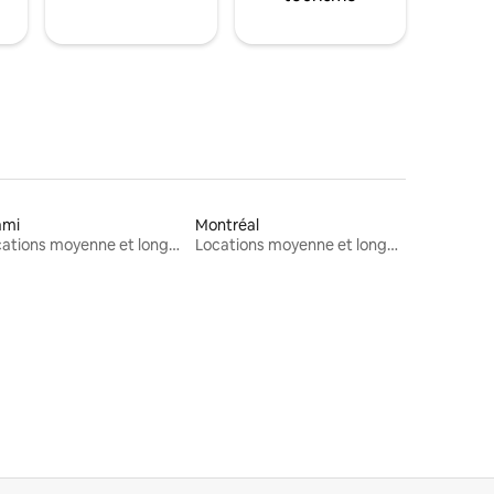
ami
Montréal
Locations moyenne et longue durée
Locations moyenne et longue durée