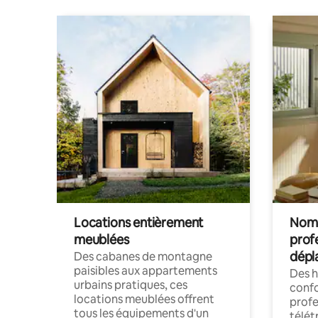
Locations entièrement
Noma
meublées
prof
dépl
Des cabanes de montagne
paisibles aux appartements
Des 
urbains pratiques, ces
confo
locations meublées offrent
profe
tous les équipements d'un
télét