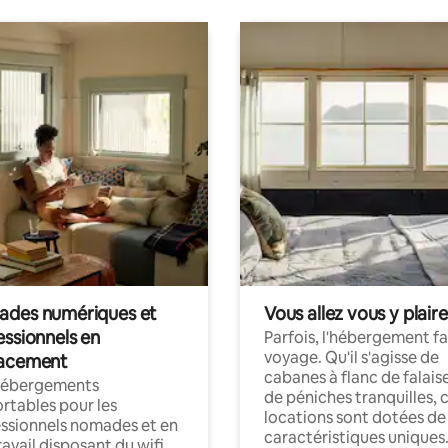
des numériques et
Vous allez vous y plaire
essionnels en
Parfois, l'hébergement fai
voyage. Qu'il s'agisse de
acement
cabanes à flanc de falais
hébergements
de péniches tranquilles, 
rtables pour les
locations sont dotées de
ssionnels nomades et en
caractéristiques uniques
ravail disposant du wifi