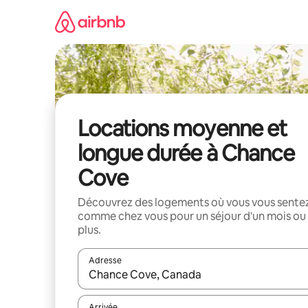
Aller
directement
au
contenu
Locations moyenne et
longue durée à Chance
Cove
Découvrez des logements où vous vous sente
comme chez vous pour un séjour d'un mois ou
plus.
Adresse
Lorsque les résultats s'affichent, utilisez les flèc
Arrivée