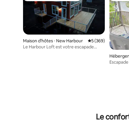
Maison d'hôtes ⋅ New Harbour
Évaluation moyenne s
5 (369)
Le Harbour Loft est votre escapade
idéale.
Hébergem
e
Escapade
Le confor