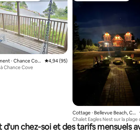
ur la base de 369 commentaires : 5 sur 5
ent ⋅ Chance Cov
Évaluation moyenne sur la base de 95 commen
4,94 (95)
 à Chance Cove
Cottage ⋅ Bellevue Beach, Ca
nada
Chalet Eagles Nest sur la plage
t d'un chez-soi et des tarifs mensuels 
Bellevue