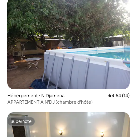
Hébergement ⋅ N'Djamena
Évaluation mo
4,64 (14)
APPARTEMENT A N'DJ (chambre d’hôte)
Superhôte
Superhôte