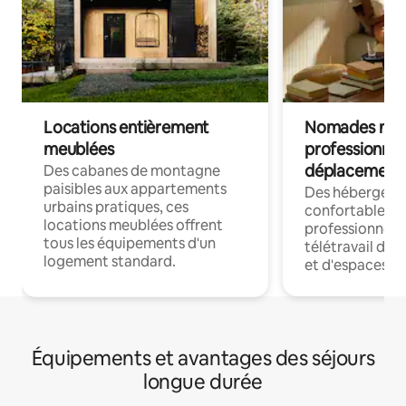
Locations entièrement
Nomades num
meublées
professionnel
déplacement
Des cabanes de montagne
paisibles aux appartements
Des hébergem
urbains pratiques, ces
confortables p
locations meublées offrent
professionnels
tous les équipements d'un
télétravail dis
logement standard.
et d'espaces de
Équipements et avantages des séjours
longue durée