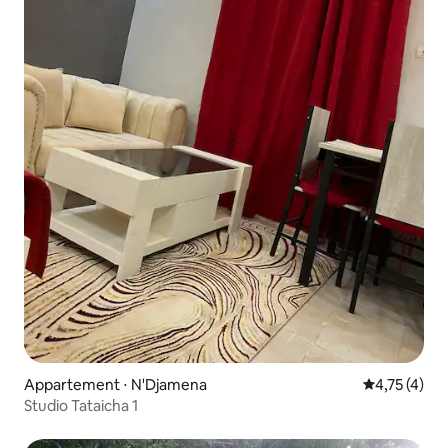
Appartement ⋅ N'Djamena
Évaluation m
4,75 (4)
Studio Tataicha 1