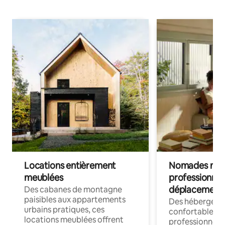
Locations entièrement
Nomades num
meublées
professionnel
déplacement
Des cabanes de montagne
paisibles aux appartements
Des hébergem
urbains pratiques, ces
confortables p
locations meublées offrent
professionnels