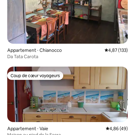
Appartement ⋅ Chianocco
Évaluation moy
4,87 (133)
Da Tata Carota
Coup de cœur voyageurs
Coup de cœur voyageurs
Appartement ⋅ Vaie
Évaluation mo
4,86 (49)
Maison au pied de la Sacra