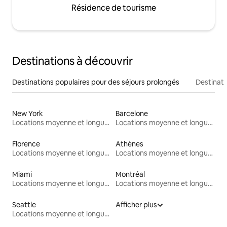
Résidence de tourisme
Destinations à découvrir
Destinations populaires pour des séjours prolongés
Destinati
New York
Barcelone
Locations moyenne et longue durée
Locations moyenne et longue durée
Florence
Athènes
Locations moyenne et longue durée
Locations moyenne et longue durée
Miami
Montréal
Locations moyenne et longue durée
Locations moyenne et longue durée
Seattle
Afficher plus
Locations moyenne et longue durée