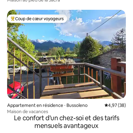
Coup de cœur voyageurs
Coups de cœur voyageurs les plus appréciés
Appartement en résidence ⋅ Bussoleno
Évaluation mo
4,97 (38)
Maison de vacances
Le confort d'un chez-soi et des tarifs
mensuels avantageux