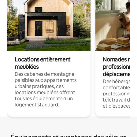
Locations entièrement
Nomades num
meublées
professionnel
déplacement
Des cabanes de montagne
paisibles aux appartements
Des hébergem
urbains pratiques, ces
confortables p
locations meublées offrent
professionnels
tous les équipements d'un
télétravail dis
logement standard.
et d'espaces de