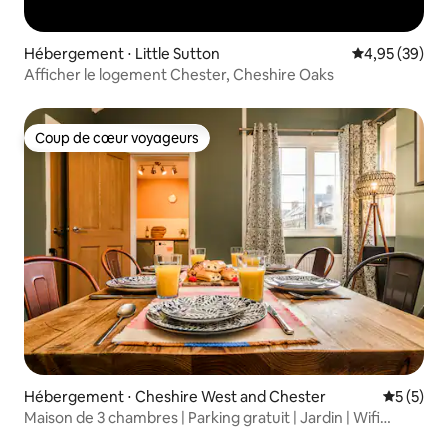
Hébergement ⋅ Little Sutton
Évaluation mo
4,95 (39)
Afficher le logement Chester, Cheshire Oaks
Coup de cœur voyageurs
Coup de cœur voyageurs
Hébergement ⋅ Cheshire West and Chester
Évaluatio
5 (5)
Maison de 3 chambres | Parking gratuit | Jardin | Wifi
rapide