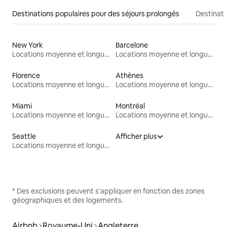
Destinations populaires pour des séjours prolongés
Destinati
New York
Barcelone
Locations moyenne et longue durée
Locations moyenne et longue durée
Florence
Athènes
Locations moyenne et longue durée
Locations moyenne et longue durée
Miami
Montréal
Locations moyenne et longue durée
Locations moyenne et longue durée
Seattle
Afficher plus
Locations moyenne et longue durée
* Des exclusions peuvent s'appliquer en fonction des zones
géographiques et des logements.
Airbnb
Royaume-Uni
Angleterre