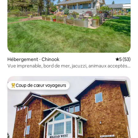
Hébergement ⋅ Chinook
Évaluation
5 (53)
Vue imprenable, bord de mer, jacuzzi, animaux acceptés
(Bliss)
Coup de cœur voyageurs
Coups de cœur voyageurs les plus appréciés