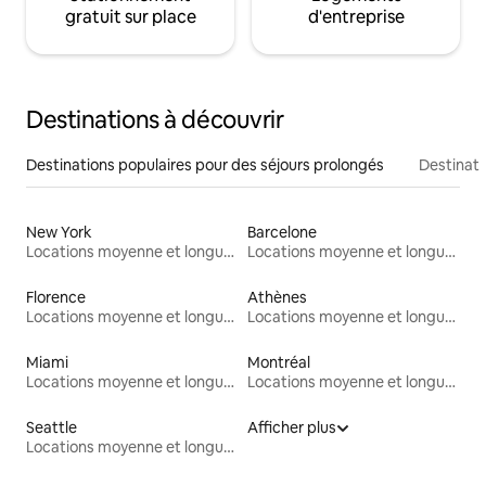
gratuit sur place
d'entreprise
Destinations à découvrir
Destinations populaires pour des séjours prolongés
Destinati
New York
Barcelone
Locations moyenne et longue durée
Locations moyenne et longue durée
Florence
Athènes
Locations moyenne et longue durée
Locations moyenne et longue durée
Miami
Montréal
Locations moyenne et longue durée
Locations moyenne et longue durée
Seattle
Afficher plus
Locations moyenne et longue durée