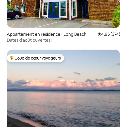
Appartement en résidence ⋅ Long Beach
Évaluation moy
4,95 (374)
Dates d'août ouvertes !
Coup de cœur voyageurs
Coups de cœur voyageurs les plus appréciés