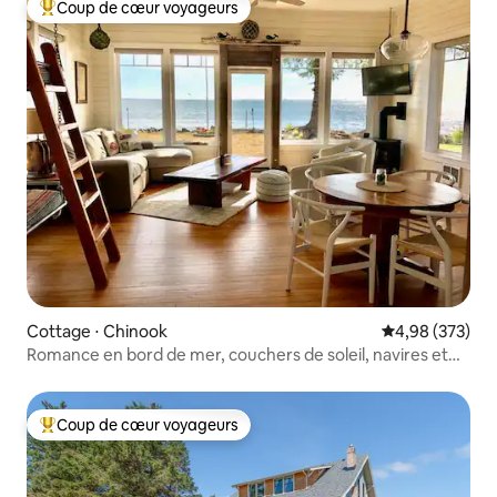
Coup de cœur voyageurs
Coups de cœur voyageurs les plus appréciés
Cottage ⋅ Chinook
Évaluation moy
4,98 (373)
Romance en bord de mer, couchers de soleil, navires et
aigles
Coup de cœur voyageurs
Coups de cœur voyageurs les plus appréciés