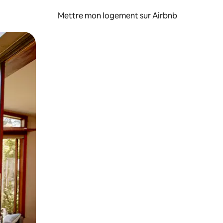
Mettre mon logement sur Airbnb
sant glisser.