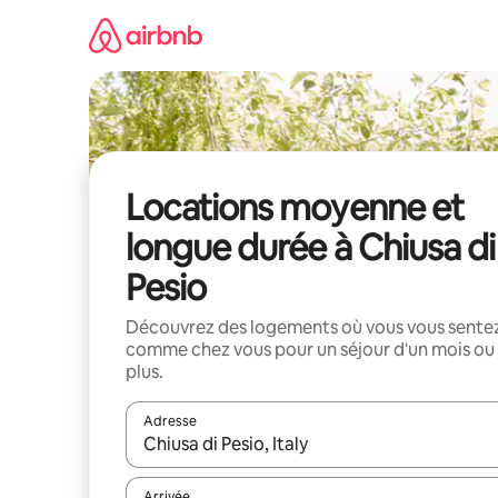
Aller
directement
au
contenu
Locations moyenne et
longue durée à Chiusa di
Pesio
Découvrez des logements où vous vous sente
comme chez vous pour un séjour d'un mois ou
plus.
Adresse
Lorsque les résultats s'affichent, utilisez les flèc
Arrivée