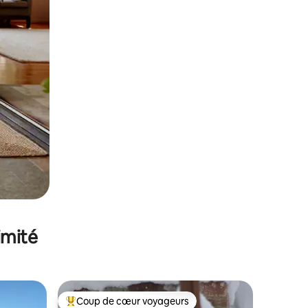
imité
Coup de cœur voyageurs
Coups de cœur voyageurs les plus appréciés