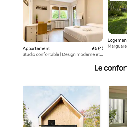
Logement
Marguare
Appartement
Évaluation moyenn
5 (4)
Studio confortable | Design moderne et
parking gratuit
Le confor