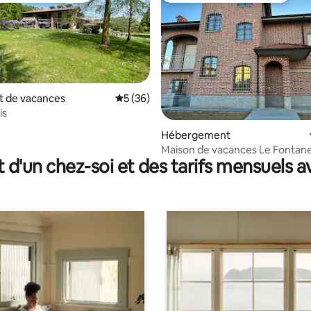
 de vacances
Évaluation moyenne sur la base de 36 co
5 (36)
is
e sur la base de 4 commentaires : 5 sur 5
Hébergement
Maison de vacances Le Fontan
t d'un chez-soi et des tarifs mensuels 