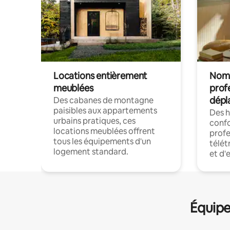
Locations entièrement
Noma
meublées
prof
dépl
Des cabanes de montagne
paisibles aux appartements
Des 
urbains pratiques, ces
confo
locations meublées offrent
profe
tous les équipements d'un
télét
logement standard.
et d'
Équipe