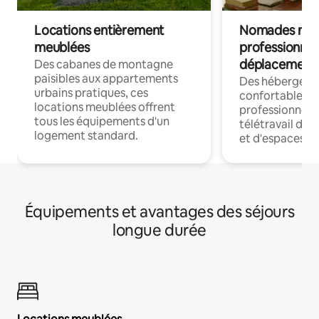
Locations entièrement
Nomades num
meublées
professionnel
déplacement
Des cabanes de montagne
paisibles aux appartements
Des hébergem
urbains pratiques, ces
confortables p
locations meublées offrent
professionnels
tous les équipements d'un
télétravail dis
logement standard.
et d'espaces de
Équipements et avantages des séjours
longue durée