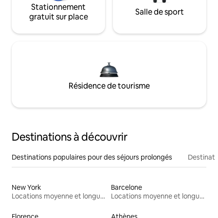
Stationnement
Salle de sport
gratuit sur place
Résidence de tourisme
Destinations à découvrir
Destinations populaires pour des séjours prolongés
Destinati
New York
Barcelone
Locations moyenne et longue durée
Locations moyenne et longue durée
Florence
Athènes