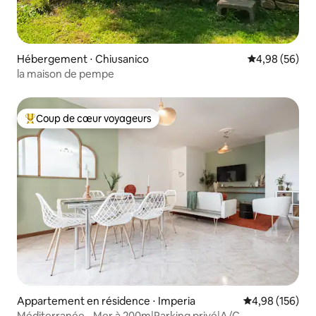
Hébergement ⋅ Chiusanico
Évaluation mo
4,98 (56)
la maison de pempe
Coup de cœur voyageurs
Coups de cœur voyageurs les plus appréciés
Appartement en résidence ⋅ Imperia
Évaluation moy
4,98 (156)
Méditerranée - Mer à 200m|Parking privé|A/C