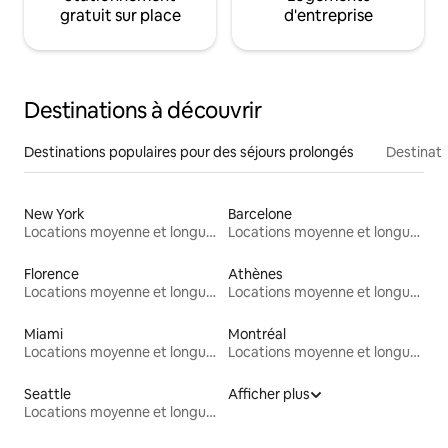
gratuit sur place
d'entreprise
Destinations à découvrir
Destinations populaires pour des séjours prolongés
Destinati
New York
Barcelone
Locations moyenne et longue durée
Locations moyenne et longue durée
Florence
Athènes
Locations moyenne et longue durée
Locations moyenne et longue durée
Miami
Montréal
Locations moyenne et longue durée
Locations moyenne et longue durée
Seattle
Afficher plus
Locations moyenne et longue durée