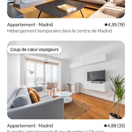
Appartement ⋅ Madrid
Évaluation mo
4,95 (19)
Hébergement temporaire dans le centre de Madrid
Coup de cœur voyageurs
Coup de cœur voyageurs
Appartement ⋅ Madrid
Évaluation mo
4,88 (33)
Superbe appartement d'une chambre à Chueca