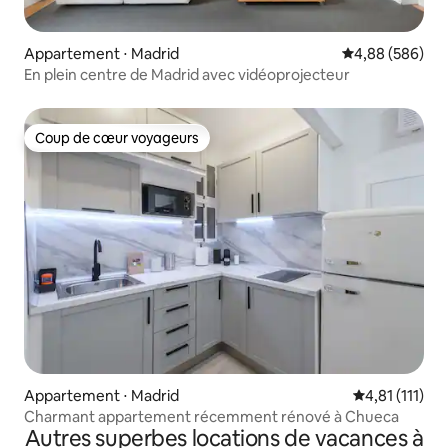
Appartement ⋅ Madrid
Évaluation moy
4,88 (586)
En plein centre de Madrid avec vidéoprojecteur
Coup de cœur voyageurs
Coup de cœur voyageurs
Appartement ⋅ Madrid
Évaluation mo
4,81 (111)
Charmant appartement récemment rénové à Chueca
Autres superbes locations de vacances à