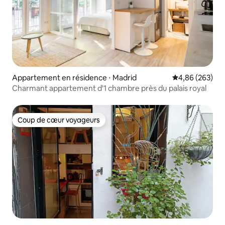
Appartement en résidence ⋅ Madrid
Évaluation moy
4,86 (263)
Charmant appartement d'1 chambre près du palais royal
Coup de cœur voyageurs
Coup de cœur voyageurs