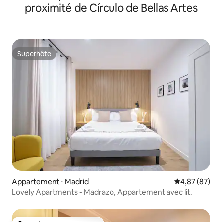
proximité de Círculo de Bellas Artes
Superhôte
Superhôte
Appartement ⋅ Madrid
Évaluation mo
4,87 (87)
Lovely Apartments - Madrazo, Appartement avec lit.