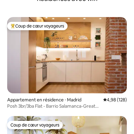
Coup de cœur voyageurs
Coups de cœur voyageurs les plus appréciés
Appartement en résidence ⋅ Madrid
Évaluation moy
4,98 (128)
Posh 3br/3ba Flat - Barrio Salamanca-Great
Commentaires
Coup de cœur voyageurs
Coup de cœur voyageurs