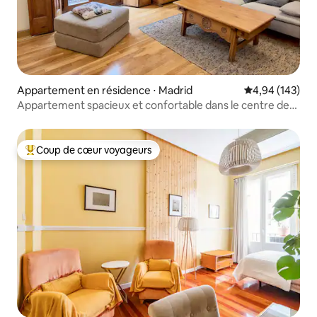
Appartement en résidence ⋅ Madrid
Évaluation moy
4,94 (143)
Appartement spacieux et confortable dans le centre de
Madrid
Coup de cœur voyageurs
Coups de cœur voyageurs les plus appréciés