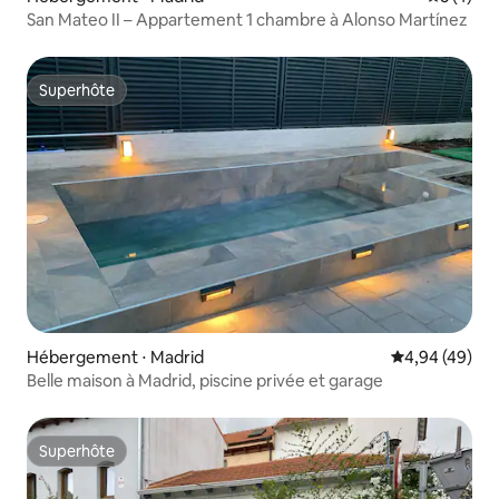
San Mateo II – Appartement 1 chambre à Alonso Martínez
Superhôte
Superhôte
Hébergement ⋅ Madrid
Évaluation mo
4,94 (49)
Belle maison à Madrid, piscine privée et garage
Superhôte
Superhôte