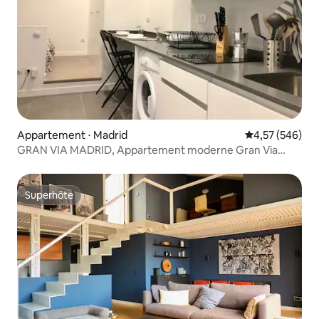
Appartement ⋅ Madrid
Évaluation moy
4,57 (546)
GRAN VIA MADRID, Appartement moderne Gran Via
2 personnes
Superhôte
Superhôte