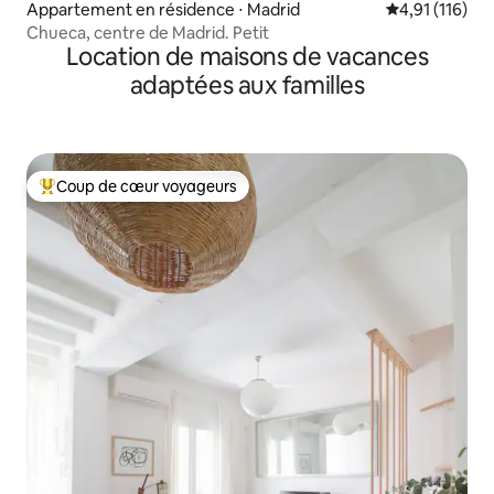
Appartement en résidence ⋅ Madrid
Évaluation moy
4,91 (116)
Chueca, centre de Madrid. Petit
Location de maisons de vacances
adaptées aux familles
Coup de cœur voyageurs
Coups de cœur voyageurs les plus appréciés