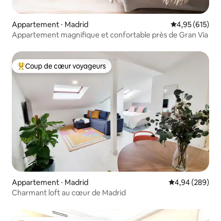
Appartement ⋅ Madrid
Évaluation moy
4,95 (615)
Appartement magnifique et confortable près de Gran Via
Coup de cœur voyageurs
Coups de cœur voyageurs les plus appréciés
Appartement ⋅ Madrid
Évaluation moy
4,94 (289)
Charmant loft au cœur de Madrid