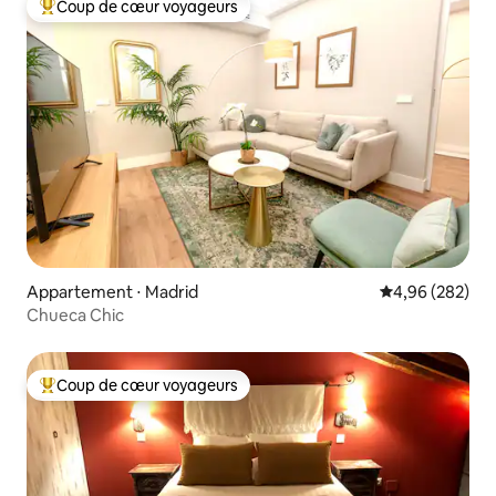
Coup de cœur voyageurs
Coups de cœur voyageurs les plus appréciés
Appartement ⋅ Madrid
Évaluation moy
4,96 (282)
Chueca Chic
Coup de cœur voyageurs
Coups de cœur voyageurs les plus appréciés