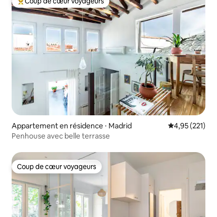
Coup de cœur voyageurs
Coups de cœur voyageurs les plus appréciés
Appartement en résidence ⋅ Madrid
Évaluation moy
4,95 (221)
Penhouse avec belle terrasse
Coup de cœur voyageurs
Coup de cœur voyageurs