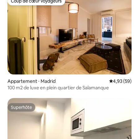
Coup de cœur voyageurs
Coup de cœur voyageurs
Appartement ⋅ Madrid
Évaluation mo
4,93 (59)
100 m2 de luxe en plein quartier de Salamanque
Superhôte
Superhôte