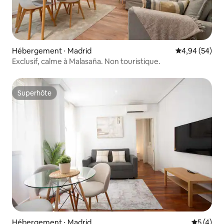
Hébergement ⋅ Madrid
Évaluation mo
4,94 (54)
Exclusif, calme à Malasaña. Non touristique.
Superhôte
Superhôte
Hébergement ⋅ Madrid
Évaluatio
5 (4)