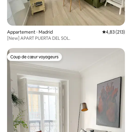
Appartement ⋅ Madrid
Évaluation moy
4,83 (213)
[New] APART PUERTA DEL SOL.
Coup de cœur voyageurs
Coup de cœur voyageurs