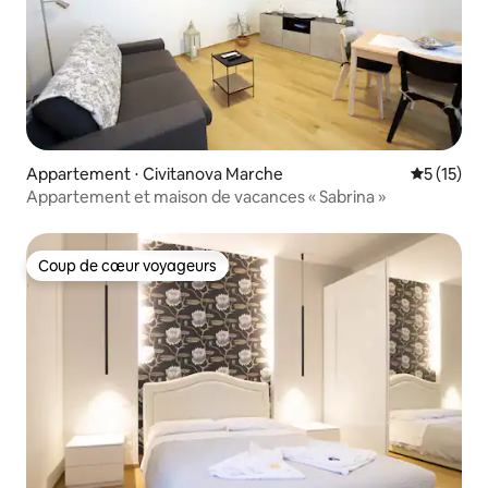
Appartement ⋅ Civitanova Marche
Évaluation
5 (15)
Appartement et maison de vacances « Sabrina »
Coup de cœur voyageurs
Coup de cœur voyageurs