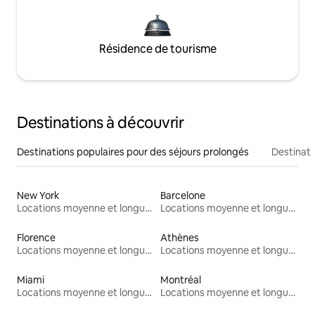
Résidence de tourisme
Destinations à découvrir
Destinations populaires pour des séjours prolongés
Destinati
New York
Barcelone
Locations moyenne et longue durée
Locations moyenne et longue durée
Florence
Athènes
Locations moyenne et longue durée
Locations moyenne et longue durée
Miami
Montréal
Locations moyenne et longue durée
Locations moyenne et longue durée