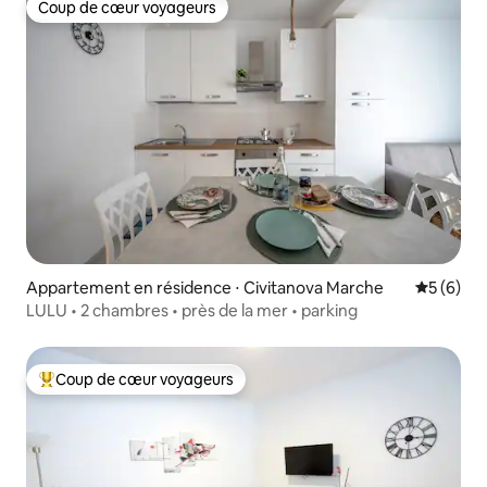
Coup de cœur voyageurs
Coup de cœur voyageurs
Appartement en résidence ⋅ Civitanova Marche
Évaluatio
5 (6)
LULU • 2 chambres • près de la mer • parking
Coup de cœur voyageurs
Coups de cœur voyageurs les plus appréciés