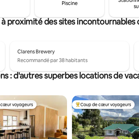
Stationn
 une connexion Wi-Fi gratuite
Piscine
place, séparés et avec leurs pr
su
qui ont besoin de travailler ou
entrées pour plus d'intimité.
ecter lorsqu'ils sont loin de
 à proximité des sites incontournables 
Clarens Brewery
Recommandé par 38 habitants
ns : d'autres superbes locations de va
 cœur voyageurs
Coup de cœur voyageurs
 cœur voyageurs
Coups de cœur voyageurs les p