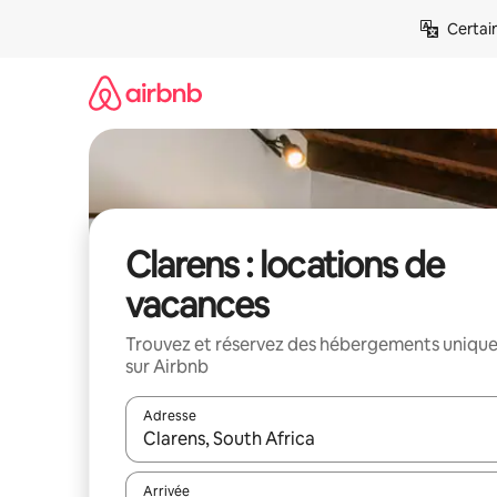
Aller
Certai
directement
au
contenu
Clarens : locations de
vacances
Trouvez et réservez des hébergements uniqu
sur Airbnb
Adresse
Lorsque les résultats s'affichent, utilisez les flèc
Arrivée