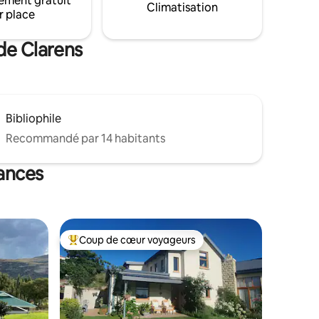
ement gratuit
comprennent une cheminée à bois, une
Climatisation
opres
r place
télévision connectée, un braai
(barbecue) et un parking sécurisé hors
de la rue.
de Clarens
Bibliophile
Recommandé par 14 habitants
cances
Coup de cœur voyageurs
lus appréciés
Coups de cœur voyageurs les plus appréciés