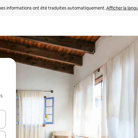
nes informations ont été traduites automatiquement. 
Afficher la lang
es
hes vers le haut et vers le bas pour les parcourir ou en appuyant et en fai