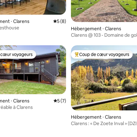
 la base de 95 commentaires : 4,99 sur 5
ent ⋅ Clarens
Évaluation moyenne sur la base de 8 co
5 (8)
esthouse
Hébergement ⋅ Clarens
Clarens @ 103 - Domaine de gol
loisirs de Clarens
 cœur voyageurs
Coup de cœur voyageurs
 cœur voyageurs
Coups de cœur voyageurs les p
ent ⋅ Clarens
Évaluation moyenne sur la base de 7 co
5 (7)
réable à Clarens
Hébergement ⋅ Clarens
Clarens : « De Zoete Inval » (DZI