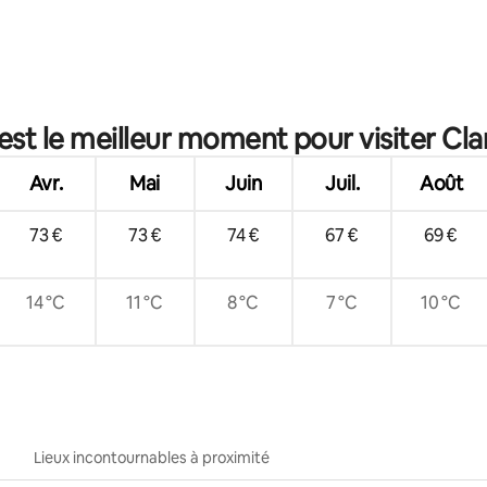
r la base de 16 commentaires : 4,88 sur 5
est le meilleur moment pour visiter Cla
Avr.
Mai
Juin
Juil.
Août
73 €
73 €
74 €
67 €
69 €
14 °C
11 °C
8 °C
7 °C
10 °C
Lieux incontournables à proximité