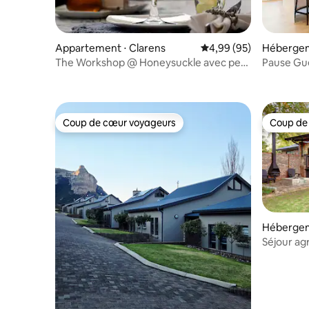
Appartement ⋅ Clarens
Évaluation moyenne sur
4,99 (95)
Hébergem
The Workshop @ Honeysuckle avec petit
Pause Gu
déjeuner gratuit !
Coup de cœur voyageurs
Coup de
Coup de cœur voyageurs
Coup de
Hébergem
Séjour ag