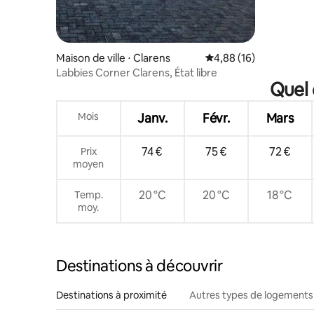
Maison de ville ⋅ Clarens
Évaluation moyenne su
4,88 (16)
Labbies Corner Clarens, État libre
Quel 
Mois
Janv.
Févr.
Mars
74 €
75 €
72 €
Prix
moyen
20 °C
20 °C
18 °C
Temp.
moy.
Destinations à découvrir
Destinations à proximité
Autres types de logements