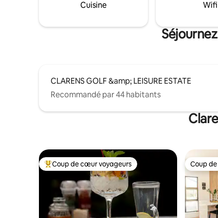
bureau et
avec remise à l'eau (des frais de canne
Cuisine
Wifi
pour ceux 
journaliers s'appliquent).
de se conn
chez eux.
Séjournez
CLARENS GOLF &amp; LEISURE ESTATE
Recommandé par 44 habitants
Clare
Coup de cœur voyageurs
Coup de
Coups de cœur voyageurs les plus appréciés
Coup de