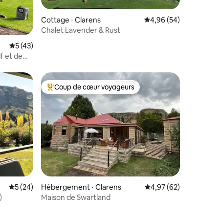
Cottage ⋅ Clarens
Évaluation moyenne su
4,96 (54)
Chalet Lavender & Rust
mmentaires : 5 sur 5
Évaluation moyenne sur la base de 43 commentaires : 5 sur 5
5 (43)
f et de
Coup de cœur voyageurs
lus appréciés
Coups de cœur voyageurs les plus appréciés
mmentaires : 5 sur 5
Évaluation moyenne sur la base de 24 commentaires : 5 sur 5
5 (24)
Hébergement ⋅ Clarens
Évaluation moyenne su
4,97 (62)
)
Maison de Swartland