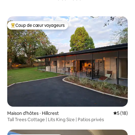
Coup de cœur voyageurs
Coups de cœur voyageurs les plus appréciés
Maison d'hôtes ⋅ Hillcrest
Évaluation
5 (18)
Tall Trees Cottage | Lits King Size | Patios privés