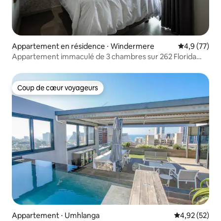
Appartement en résidence ⋅ Windermere
Évaluation m
4,9 (77)
Appartement immaculé de 3 chambres sur 262 Florida
Road
Coup de cœur voyageurs
Coup de cœur voyageurs
Appartement ⋅ Umhlanga
Évaluation mo
4,92 (52)