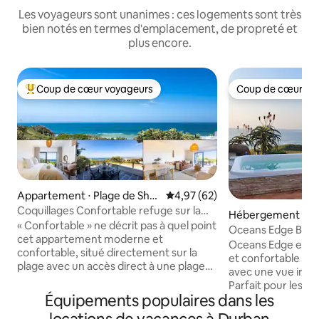
Les voyageurs sont unanimes : ces logements sont très
bien notés en termes d'emplacement, de propreté et
plus encore.
Coup de cœur voyageurs
Coup de cœur vo
Coups de cœur voyageurs les plus appréciés
Coup de cœur vo
Appartement ⋅ Plage de She
Évaluation moyenne sur la base
4,97 (62)
ffield
Coquillages Confortable refuge sur la
Hébergement ⋅ La
plage
« Confortable » ne décrit pas à quel point
Oceans Edge Beac
cet appartement moderne et
couchages - Alime
Oceans Edge est 
confortable, situé directement sur la
et confortable de 
plage avec un accès direct à une plage
avec une vue impr
« privée » pour que vous puissiez en
Parfait pour les fa
profiter. L'appartement en duplex est
Équipements populaires dans les
autorisées. Séjou
situé dans un complexe sécurisé, avec
détendre et vous 