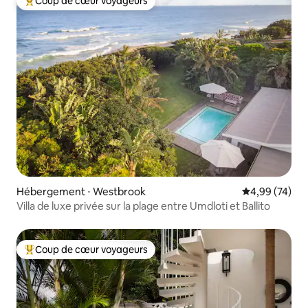
Coup de cœur voyageurs
Coups de cœur voyageurs les plus appréciés
Hébergement ⋅ Westbrook
Évaluation mo
4,99 (74)
Villa de luxe privée sur la plage entre Umdloti et Ballito
Coup de cœur voyageurs
Coups de cœur voyageurs les plus appréciés