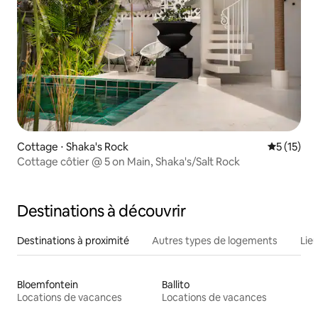
Cottage ⋅ Shaka's Rock
Évaluation
5 (15)
Cottage côtier @ 5 on Main, Shaka's/Salt Rock
Destinations à découvrir
Destinations à proximité
Autres types de logements
Lie
Bloemfontein
Ballito
Locations de vacances
Locations de vacances