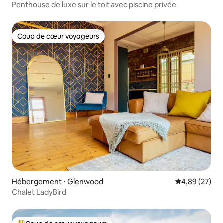
Penthouse de luxe sur le toit avec piscine privée
Coup de cœur voyageurs
Coup de cœur voyageurs
Hébergement ⋅ Glenwood
Évaluation mo
4,89 (27)
Chalet LadyBird