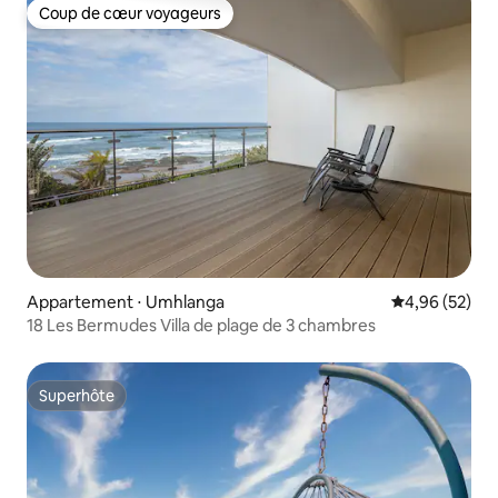
Coup de cœur voyageurs
Coup de cœur voyageurs
Appartement ⋅ Umhlanga
Évaluation mo
4,96 (52)
18 Les Bermudes Villa de plage de 3 chambres
Superhôte
Superhôte