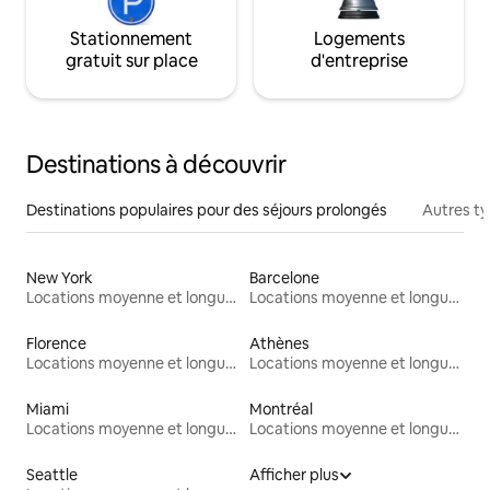
Stationnement
Logements
gratuit sur place
d'entreprise
Destinations à découvrir
Destinations populaires pour des séjours prolongés
Autres t
New York
Barcelone
Locations moyenne et longue durée
Locations moyenne et longue durée
Florence
Athènes
Locations moyenne et longue durée
Locations moyenne et longue durée
Miami
Montréal
Locations moyenne et longue durée
Locations moyenne et longue durée
Seattle
Afficher plus