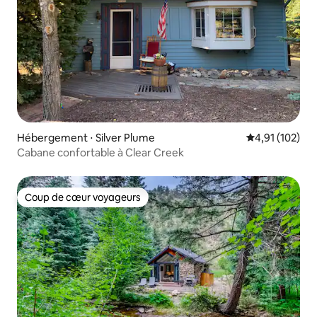
Hébergement ⋅ Silver Plume
Évaluation moy
4,91 (102)
Cabane confortable à Clear Creek
Coup de cœur voyageurs
Coup de cœur voyageurs