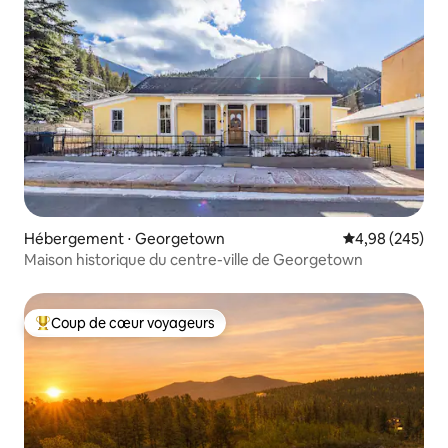
Hébergement ⋅ Georgetown
Évaluation moy
4,98 (245)
Maison historique du centre-ville de Georgetown
Coup de cœur voyageurs
Coups de cœur voyageurs les plus appréciés