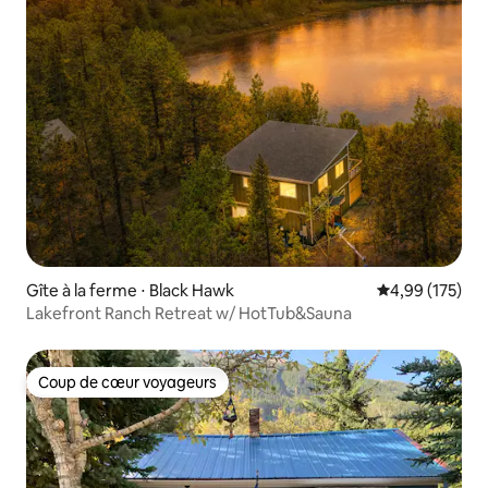
Gîte à la ferme ⋅ Black Hawk
Évaluation moy
4,99 (175)
Lakefront Ranch Retreat w/ HotTub&Sauna
Coup de cœur voyageurs
Coup de cœur voyageurs