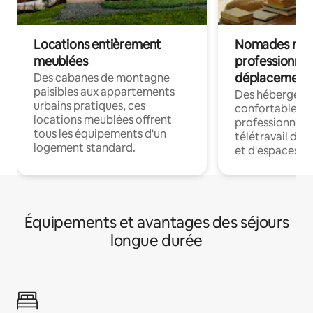
Locations entièrement
Nomades num
meublées
professionnel
déplacement
Des cabanes de montagne
paisibles aux appartements
Des hébergem
urbains pratiques, ces
confortables p
locations meublées offrent
professionnels
tous les équipements d'un
télétravail dis
logement standard.
et d'espaces de
Équipements et avantages des séjours
longue durée