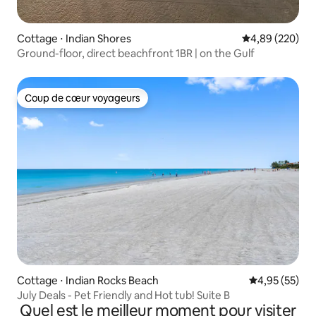
Cottage ⋅ Indian Shores
Évaluation moy
4,89 (220)
Ground-floor, direct beachfront 1BR | on the Gulf
Coup de cœur voyageurs
Coup de cœur voyageurs
Cottage ⋅ Indian Rocks Beach
Évaluation mo
4,95 (55)
July Deals - Pet Friendly and Hot tub! Suite B
Quel est le meilleur moment pour visiter