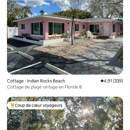
Cottage ⋅ Indian Rocks Beach
Évaluation moy
4,91 (339)
Cottage de plage vintage en Floride B
Coup de cœur voyageurs
Coups de cœur voyageurs les plus appréciés