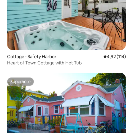
Cottage ⋅ Safety Harbor
Évaluation moy
4,92 (114)
Heart of Town Cottage with Hot Tub
Superhôte
Superhôte