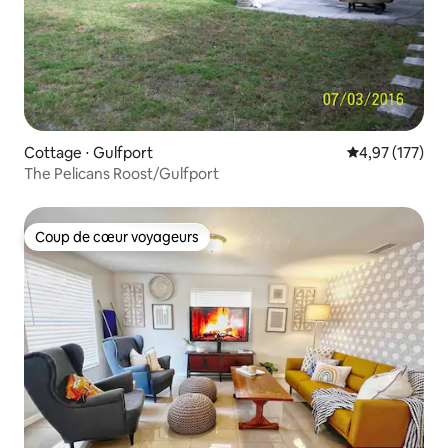
Cottage ⋅ Gulfport
Évaluation moy
4,97 (177)
The Pelicans Roost/Gulfport
Coup de cœur voyageurs
Coup de cœur voyageurs