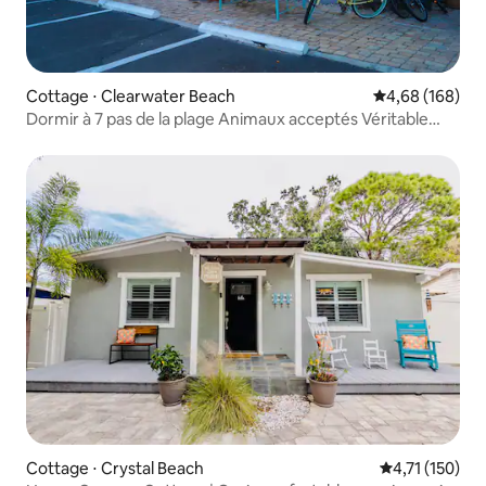
Cottage ⋅ Clearwater Beach
Évaluation moy
4,68 (168)
Dormir à 7 pas de la plage Animaux acceptés Véritable
chalet de plage
Cottage ⋅ Crystal Beach
Évaluation moy
4,71 (150)