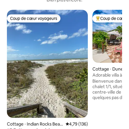
Coup de cœur voyageurs
Coup de cœur 
Coup de cœur voyageurs
Coups de cœur vo
Cottage ⋅ Dunedi
Adorable villa à 1 
Dunedin
Bienvenue dans not
chalet 1/1, située
centre-ville de D
quelques pas de Ma
minutes en voitur
Honeymoon/Calade
jusqu'au sentier Pi
aux restaurants, à
Cottage ⋅ Indian Rocks Beac
Évaluation moyenne sur la base 
4,79 (136)
mer et au stade de