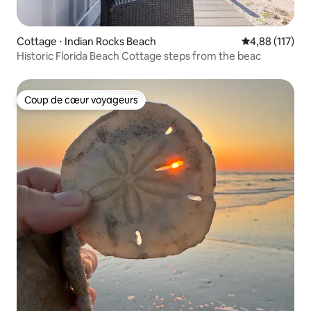
Cottage ⋅ Indian Rocks Beach
Évaluation moy
4,88 (117)
Historic Florida Beach Cottage steps from the beac
Coup de cœur voyageurs
Coup de cœur voyageurs