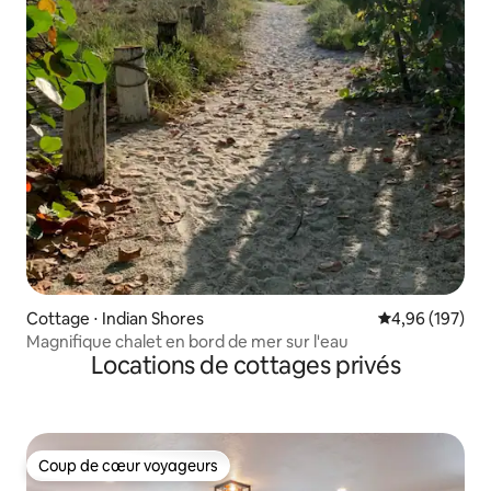
Cottage ⋅ Indian Shores
Évaluation moy
4,96 (197)
Magnifique chalet en bord de mer sur l'eau
Locations de cottages privés
Coup de cœur voyageurs
Coup de cœur voyageurs