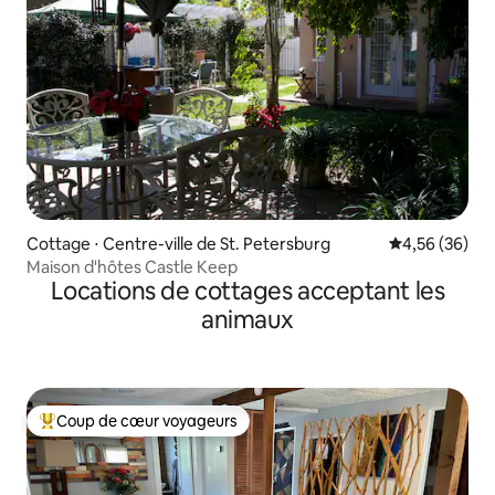
Cottage ⋅ Centre-ville de St. Petersburg
Évaluation mo
4,56 (36)
Maison d'hôtes Castle Keep
Locations de cottages acceptant les
animaux
Coup de cœur voyageurs
Coups de cœur voyageurs les plus appréciés