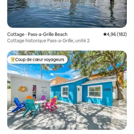
Cottage ⋅ Pass-a-Grille Beach
Évaluation moy
4,96 (182)
Cottage historique Pass-a-Grille, unité 2
Coup de cœur voyageurs
Coups de cœur voyageurs les plus appréciés