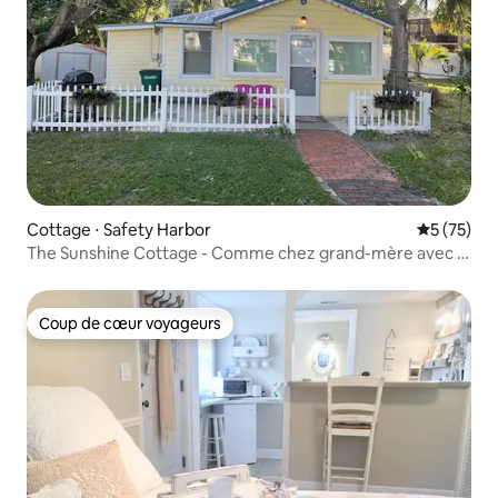
Cottage ⋅ Safety Harbor
Évaluation
5 (75)
The Sunshine Cottage - Comme chez grand-mère avec le
WIFI
Coup de cœur voyageurs
Coup de cœur voyageurs