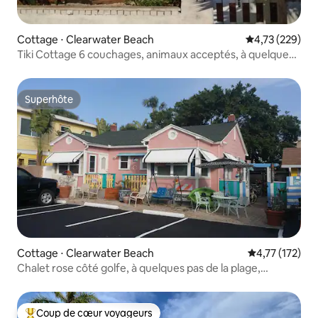
Cottage ⋅ Clearwater Beach
Évaluation moy
4,73 (229)
Tiki Cottage 6 couchages, animaux acceptés, à quelques
pas de la plage
Superhôte
Superhôte
Cottage ⋅ Clearwater Beach
Évaluation moy
4,77 (172)
Chalet rose côté golfe, à quelques pas de la plage,
animaux acceptés
Coup de cœur voyageurs