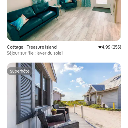
Cottage ⋅ Treasure Island
Évaluation moy
4,99 (255)
Séjour sur l'île : lever du soleil
Superhôte
Superhôte