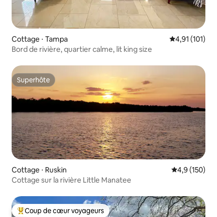
Cottage ⋅ Tampa
Évaluation moy
4,91 (101)
Bord de rivière, quartier calme, lit king size
Superhôte
Superhôte
Cottage ⋅ Ruskin
Évaluation mo
4,9 (150)
Cottage sur la rivière Little Manatee
Coup de cœur voyageurs
Coups de cœur voyageurs les plus appréciés