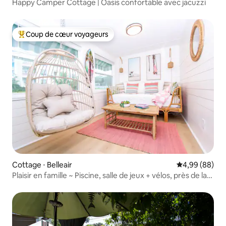
Happy Camper Cottage | Oasis confortable avec jacuzzi
Coup de cœur voyageurs
Coups de cœur voyageurs les plus appréciés
Cottage ⋅ Belleair
Évaluation mo
4,99 (88)
Plaisir en famille ~ Piscine, salle de jeux + vélos, près de la
plage/du sentier