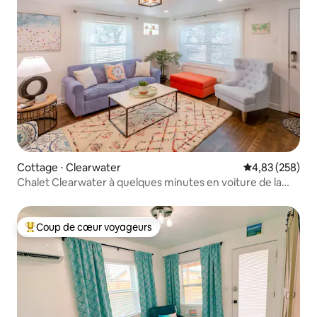
Cottage ⋅ Clearwater
Évaluation moy
4,83 (258)
Chalet Clearwater à quelques minutes en voiture de la
plage et de Dunedin !
Coup de cœur voyageurs
Coups de cœur voyageurs les plus appréciés