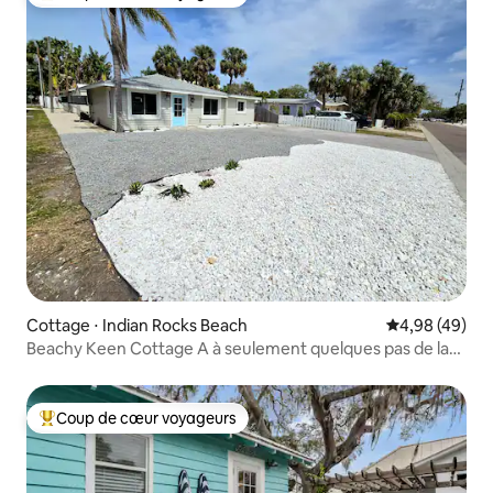
Coups de cœur voyageurs les plus appréciés
Cottage ⋅ Indian Rocks Beach
Évaluation mo
4,98 (49)
Beachy Keen Cottage A à seulement quelques pas de la
plage
Coup de cœur voyageurs
Coups de cœur voyageurs les plus appréciés