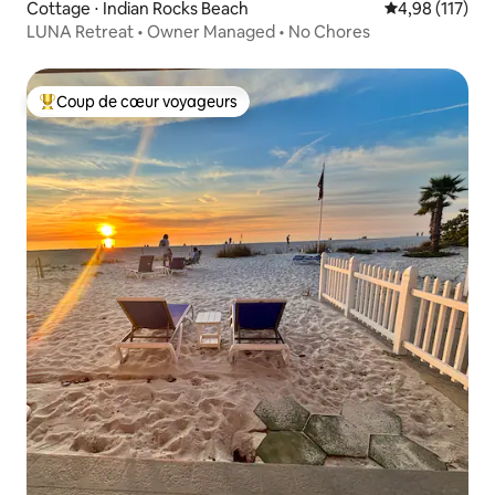
Cottage ⋅ Indian Rocks Beach
Évaluation moy
4,98 (117)
LUNA Retreat • Owner Managed • No Chores
Coup de cœur voyageurs
Coups de cœur voyageurs les plus appréciés