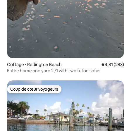
Cottage ⋅ Redington Beach
Évaluation moy
4,81 (283)
Entire home and yard 2 /1 with two futon sofas
Coup de cœur voyageurs
Coup de cœur voyageurs