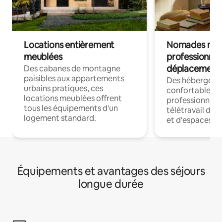
Locations entièrement
Nomades num
meublées
professionnel
déplacement
Des cabanes de montagne
paisibles aux appartements
Des hébergem
urbains pratiques, ces
confortables p
locations meublées offrent
professionnels
tous les équipements d'un
télétravail dis
logement standard.
et d'espaces de
Équipements et avantages des séjours
longue durée