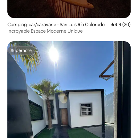
Camping-car/caravane ⋅ San Luis Río Colorado
Évaluation m
4,9 (20)
Incroyable Espace Moderne Unique
Superhôte
Superhôte