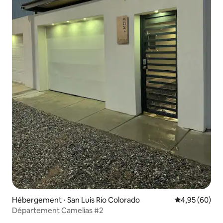
Hébergement ⋅ San Luis Río Colorado
Évaluation mo
4,95 (60)
Département Camelias #2