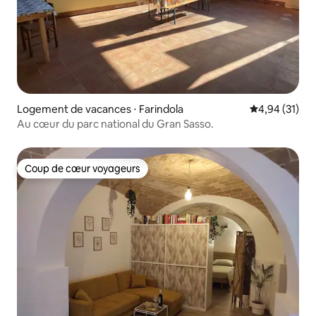
Logement de vacances ⋅ Farindola
Évaluation mo
4,94 (31)
Au cœur du parc national du Gran Sasso.
Coup de cœur voyageurs
Coup de cœur voyageurs