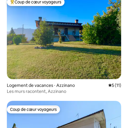
Coup de cœur voyageurs
Coups de cœur voyageurs les plus appréciés
Logement de vacances ⋅ Azzinano
Évaluatio
5 (11)
Les murs racontent, Azzinano
Coup de cœur voyageurs
Coup de cœur voyageurs