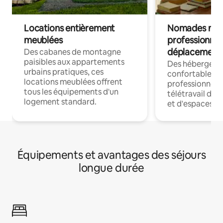
Locations entièrement
Nomades num
meublées
professionnel
déplacement
Des cabanes de montagne
paisibles aux appartements
Des hébergem
urbains pratiques, ces
confortables p
locations meublées offrent
professionnels
tous les équipements d'un
télétravail dis
logement standard.
et d'espaces de
Équipements et avantages des séjours
longue durée