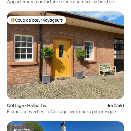
Appartement confortable d'une chambre au bord de
l'eau
Coup de cœur voyageurs
Coups de cœur voyageurs les plus appréciés
Cottage ⋅ Halleaths
Évaluation 
5 (259)
Écuries converties - « Cottage avec cour » pittoresque
Superhôte