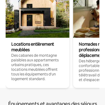
Locations entièrement
Nomades num
meublées
professionnel
déplacement
Des cabanes de montagne
paisibles aux appartements
Des hébergem
urbains pratiques, ces
confortables p
locations meublées offrent
professionnels
tous les équipements d'un
télétravail dis
logement standard.
et d'espaces de
Équipements et avantages des séjours