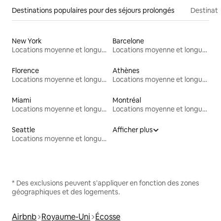
Destinations populaires pour des séjours prolongés
Destinati
New York
Barcelone
Locations moyenne et longue durée
Locations moyenne et longue durée
Florence
Athènes
Locations moyenne et longue durée
Locations moyenne et longue durée
Miami
Montréal
Locations moyenne et longue durée
Locations moyenne et longue durée
Seattle
Afficher plus
Locations moyenne et longue durée
* Des exclusions peuvent s'appliquer en fonction des zones
géographiques et des logements.
Airbnb
Royaume-Uni
Écosse