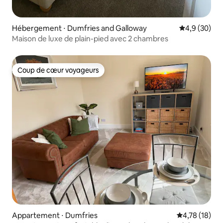
Hébergement ⋅ Dumfries and Galloway
Évaluation m
4,9 (30)
Maison de luxe de plain-pied avec 2 chambres
Coup de cœur voyageurs
Coup de cœur voyageurs
Appartement ⋅ Dumfries
Évaluation mo
4,78 (18)