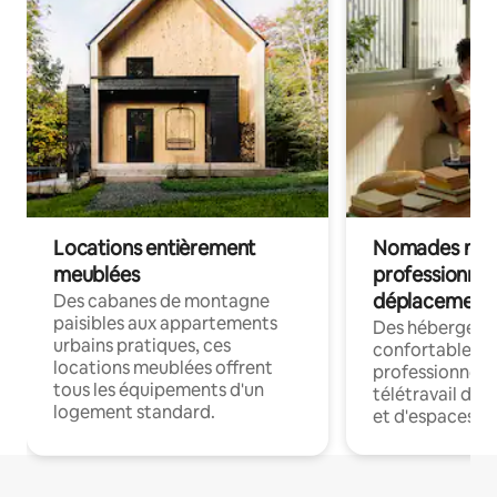
Locations entièrement
Nomades num
meublées
professionnel
déplacement
Des cabanes de montagne
paisibles aux appartements
Des hébergem
urbains pratiques, ces
confortables p
locations meublées offrent
professionnels
tous les équipements d'un
télétravail dis
logement standard.
et d'espaces de