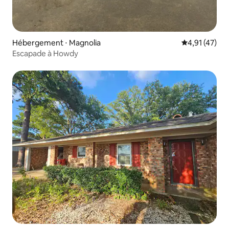
Hébergement ⋅ Magnolia
Évaluation mo
4,91 (47)
Escapade à Howdy