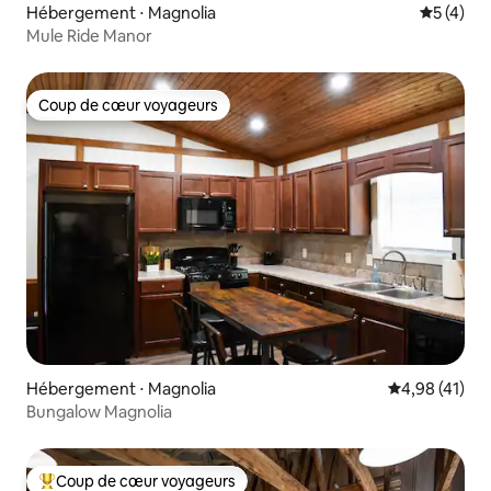
Hébergement ⋅ Magnolia
Évaluatio
5 (4)
Mule Ride Manor
Coup de cœur voyageurs
Coup de cœur voyageurs
Hébergement ⋅ Magnolia
Évaluation mo
4,98 (41)
Bungalow Magnolia
Coup de cœur voyageurs
Coups de cœur voyageurs les plus appréciés