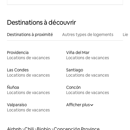
Destinations à découvrir
Destinations à proximité
Autres types de logements
Lie
Providencia
Viña del Mar
Locations de vacances
Locations de vacances
Las Condes
Santiago
Locations de vacances
Locations de vacances
Ñuñoa
Concón
Locations de vacances
Locations de vacances
Valparaíso
Afficher plus
Locations de vacances
Airbnb
Chili
Biobío
Concepción Province