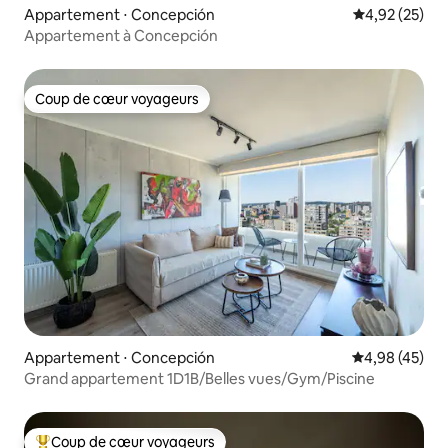
Appartement ⋅ Concepción
Évaluation mo
4,92 (25)
Appartement à Concepción
Coup de cœur voyageurs
Coup de cœur voyageurs
Appartement ⋅ Concepción
Évaluation mo
4,98 (45)
Grand appartement 1D1B/Belles vues/Gym/Piscine
Coup de cœur voyageurs