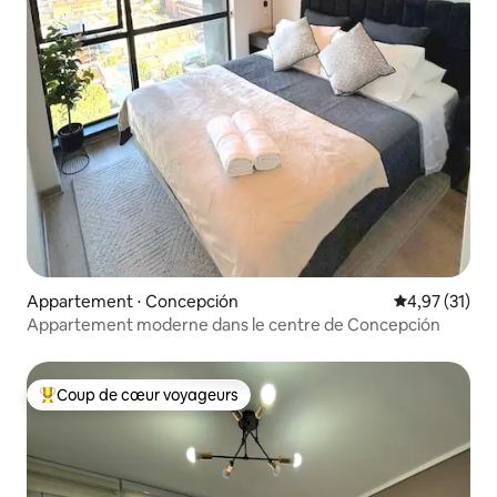
Appartement ⋅ Concepción
Évaluation mo
4,97 (31)
Appartement moderne dans le centre de Concepción
Coup de cœur voyageurs
Coups de cœur voyageurs les plus appréciés