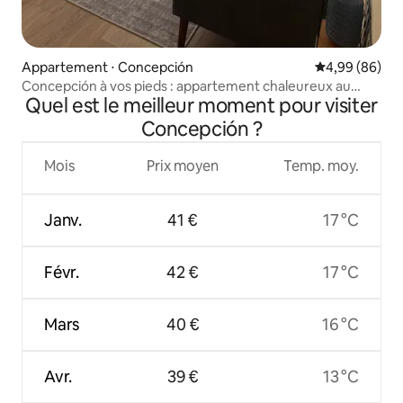
Appartement ⋅ Concepción
Évaluation mo
4,99 (86)
Concepción à vos pieds : appartement chaleureux au
Quel est le meilleur moment pour visiter
centre
Concepción ?
Mois
Prix moyen
Temp. moy.
Janv.
41 €
17 °C
Févr.
42 €
17 °C
Mars
40 €
16 °C
Avr.
39 €
13 °C