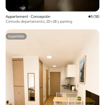
Appartement ⋅ Concepción
Évaluation
5 (18)
Cómodo departamento, 2D+2B y parking
Superhôte
Superhôte