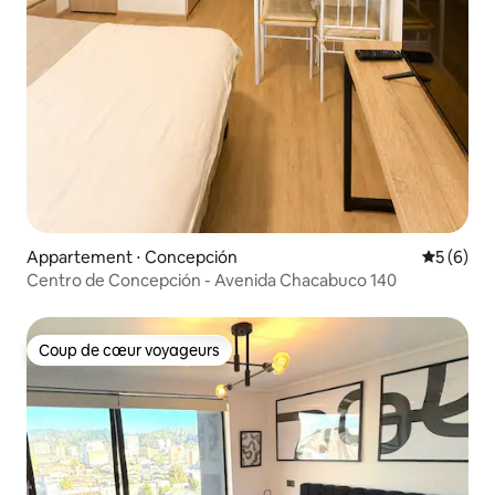
Appartement ⋅ Concepción
Évaluatio
5 (6)
Centro de Concepción - Avenida Chacabuco 140
Coup de cœur voyageurs
Coup de cœur voyageurs