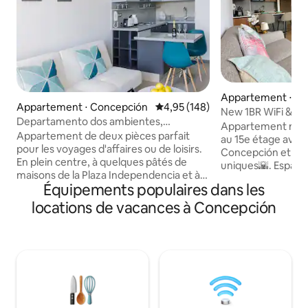
Appartement ⋅ C
Appartement ⋅ Concepción
Évaluation moyenne sur la base 
4,95 (148)
New 1BR WiFi & sel
Departamento dos ambientes,
Concepción Dow
Appartement mod
arrivée/départ flexible.
Appartement de deux pièces parfait
au 15e étage avec
pour les voyages d'affaires ou de loisirs.
Concepción et cou
En plein centre, à quelques pâtés de
uniques🌇. Espace
maisons de la Plaza Independencia et à
confortable, idéal
Équipements populaires dans les
un du Parque Ecuador, entouré d'un
travailler ou pour 
large éventail de services, de
Comprend un salon
locations de vacances à Concepción
supermarchés et de gastronomie. Avec
cuisine entièreme
une orientation nord-ouest, vous
connexion Wi-Fi ra
profiterez du soleil une grande partie de
avec Netflix/Disne
la journée. Entièrement équipé, il
🛏️. Situé au centr
dispose d'appareils de cuisine, d'un
centre-ville, des u
sèche-cheveux, d'un fer à repasser, du
restaurants et des
WiFi et d'une Smart TV pour connecter
commun🚍. Réduct
vos plateformes numériques. Pas de