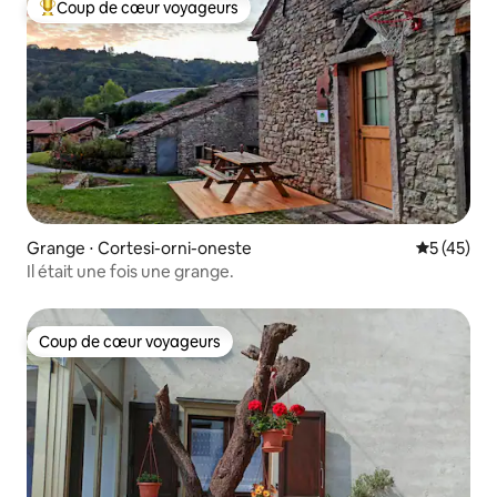
Coup de cœur voyageurs
Coups de cœur voyageurs les plus appréciés
Grange ⋅ Cortesi-orni-oneste
Évaluation
5 (45)
Il était une fois une grange.
Coup de cœur voyageurs
Coup de cœur voyageurs