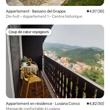
Appartement ⋅ Bassano del Grappa
Évaluation mo
4,97 (30)
Dix-huit – Appartement 1 – Centre historique
Coup de cœur voyageurs
Coup de cœur voyageurs
Appartement en résidence ⋅ Lusiana Conco
Évaluation mo
4,82 (50)
Mansarde confortable à Lusiana