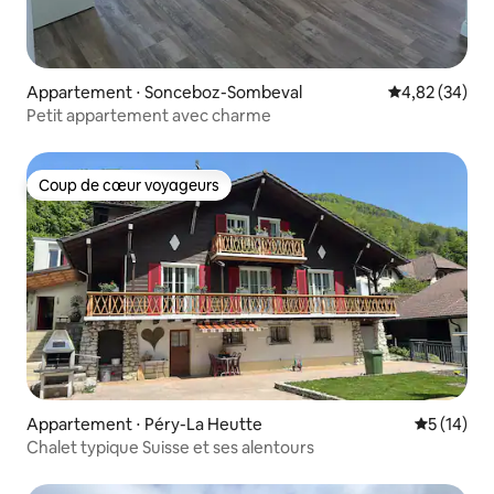
Appartement ⋅ Sonceboz-Sombeval
Évaluation mo
4,82 (34)
Petit appartement avec charme
Coup de cœur voyageurs
Coup de cœur voyageurs
Appartement ⋅ Péry-La Heutte
Évaluation
5 (14)
Chalet typique Suisse et ses alentours