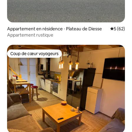
Appartement en résidence ⋅ Plateau de Diesse
Évaluation
5 (62)
Appartement rustique
Coup de cœur voyageurs
Coup de cœur voyageurs