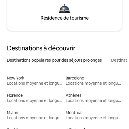
Résidence de tourisme
Destinations à découvrir
Destinations populaires pour des séjours prolongés
Destinati
New York
Barcelone
Locations moyenne et longue durée
Locations moyenne et longue durée
Florence
Athènes
Locations moyenne et longue durée
Locations moyenne et longue durée
Miami
Montréal
Locations moyenne et longue durée
Locations moyenne et longue durée