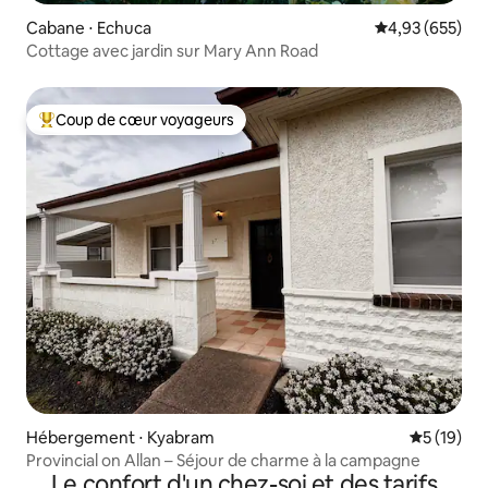
Cabane ⋅ Echuca
Évaluation moy
4,93 (655)
Cottage avec jardin sur Mary Ann Road
Coup de cœur voyageurs
Coups de cœur voyageurs les plus appréciés
Hébergement ⋅ Kyabram
Évaluation
5 (19)
Provincial on Allan – Séjour de charme à la campagne
Le confort d'un chez-soi et des tarifs