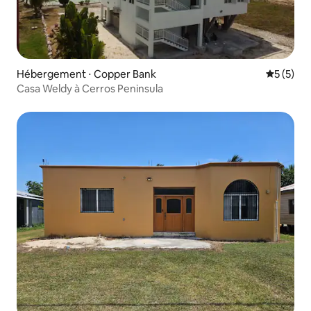
Hébergement ⋅ Copper Bank
Évaluatio
5 (5)
Casa Weldy à Cerros Peninsula