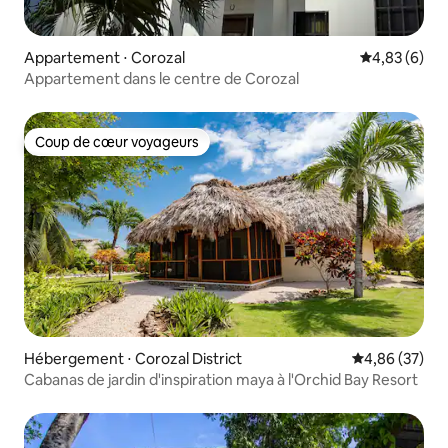
Appartement ⋅ Corozal
Évaluation m
4,83 (6)
Appartement dans le centre de Corozal
Coup de cœur voyageurs
Coup de cœur voyageurs
Hébergement ⋅ Corozal District
Évaluation mo
4,86 (37)
Cabanas de jardin d'inspiration maya à l'Orchid Bay Resort