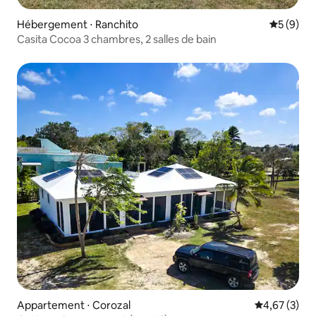
Hébergement ⋅ Ranchito
Évaluatio
5 (9)
Casita Cocoa 3 chambres, 2 salles de bain
Appartement ⋅ Corozal
Évaluation m
4,67 (3)