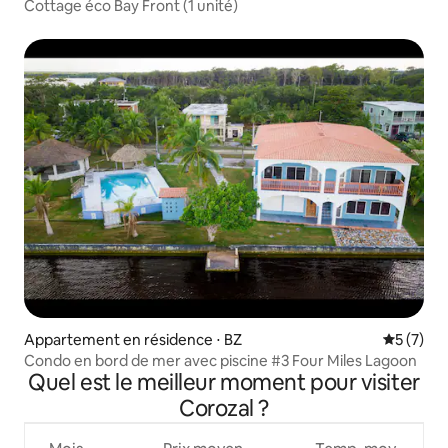
Cottage éco Bay Front (1 unité)
Appartement en résidence ⋅ BZ
Évaluatio
5 (7)
Condo en bord de mer avec piscine #3 Four Miles Lagoon
Quel est le meilleur moment pour visiter
Corozal ?