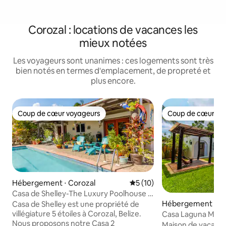
Corozal : locations de vacances les
mieux notées
Les voyageurs sont unanimes : ces logements sont très
bien notés en termes d'emplacement, de propreté et
plus encore.
Coup de cœur voyageurs
Coup de cœur vo
Coup de cœur voyageurs
Coup de cœur vo
Hébergement ⋅ Corozal
Évaluation moyenne sur la b
5 (10)
Casa de Shelley-The Luxury Poolhouse -
2 couchages
Hébergement ⋅ Hu
Casa de Shelley est une propriété de
villégiature 5 étoiles à Corozal, Belize.
Casa Laguna Milag
Nous proposons notre Casa 2
Bacalar
Maison de vacance