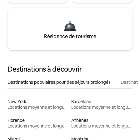
Résidence de tourisme
Destinations à découvrir
Destinations populaires pour des séjours prolongés
Destinati
New York
Barcelone
Locations moyenne et longue durée
Locations moyenne et longue durée
Florence
Athènes
Locations moyenne et longue durée
Locations moyenne et longue durée
Miami
Montréal