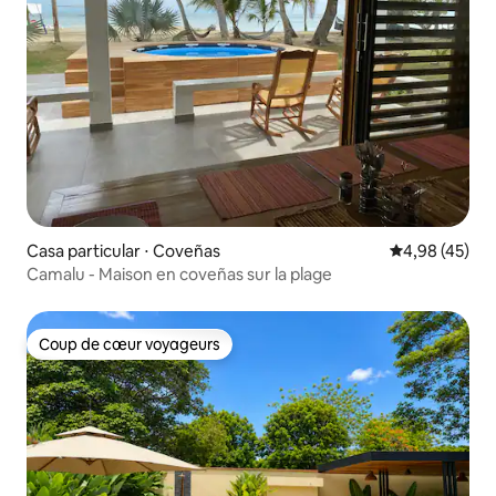
Casa particular ⋅ Coveñas
Évaluation mo
4,98 (45)
Camalu - Maison en coveñas sur la plage
Coup de cœur voyageurs
Coup de cœur voyageurs