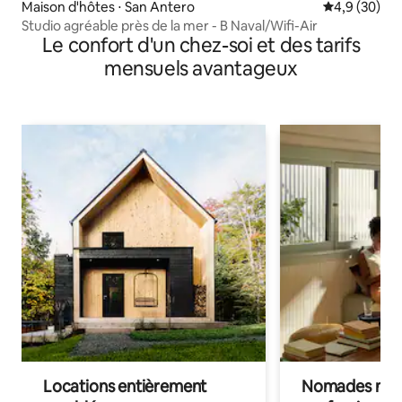
Maison d'hôtes ⋅ San Antero
Évaluation m
4,9 (30)
Studio agréable près de la mer - B Naval/Wifi-Air
Le confort d'un chez-soi et des tarifs
mensuels avantageux
Locations entièrement
Nomades num