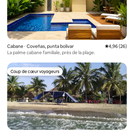
Cabane ⋅ Coveñas, punta bolivar
Évaluation mo
4,96 (26)
La palme cabane familiale, près de la plage.
Coup de cœur voyageurs
Coup de cœur voyageurs