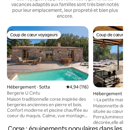
vacances adaptés aux familles sont très bien notés
pour leur emplacement, leur propreté et bien plus
encore.
Coup de cœur voyageurs
Coup de cœur vo
Coup de cœur voyageurs
Coup de cœur vo
Hébergement ⋅ Sotta
Évaluation moyenne sur la base 
4,94 (116)
Bergerie U Cintu
Hébergement ⋅ Po
hio
Maison traditionnelle corse inspirée des
✨La petite maison de P
bergeries anciennes en pierre et bois.
Palombaggia
Maisonnette de 7
Confort moderne et piscine chauffée au
située au cœur d
coeur du maquis. Calme, vue montagne
Porra,lumineuse 
Il se compose d’une pièce à vivre avec
décorée,elle allie
coin cuisine, salon et cheminée et de 2
Corse : équipements populaires dans les
Palombaggia et tra