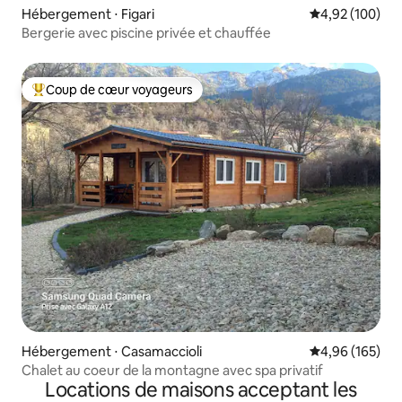
Hébergement ⋅ Figari
Évaluation moy
4,92 (100)
Bergerie avec piscine privée et chauffée
Coup de cœur voyageurs
Coups de cœur voyageurs les plus appréciés
Hébergement ⋅ Casamaccioli
Évaluation moy
4,96 (165)
Chalet au coeur de la montagne avec spa privatif
Locations de maisons acceptant les