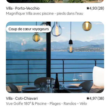
Villa ⋅ Porto-Vecchio
Évaluation mo
4,93 (28)
Magnifique Villa avec piscine - pieds dans l’eau
Coup de cœur voyageurs
Coup de cœur voyageurs
Villa ⋅ Coti-Chiavari
Évaluation mo
4,97 (38)
Vue Golfe 180° & Piscine - Plages - Randos – Vélo