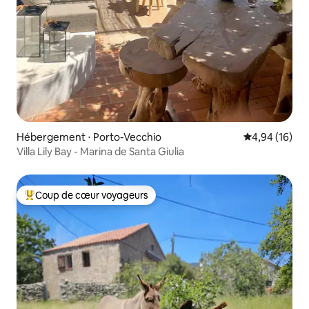
Hébergement ⋅ Porto-Vecchio
Évaluation mo
4,94 (16)
Villa Lily Bay - Marina de Santa Giulia
Coup de cœur voyageurs
Coups de cœur voyageurs les plus appréciés