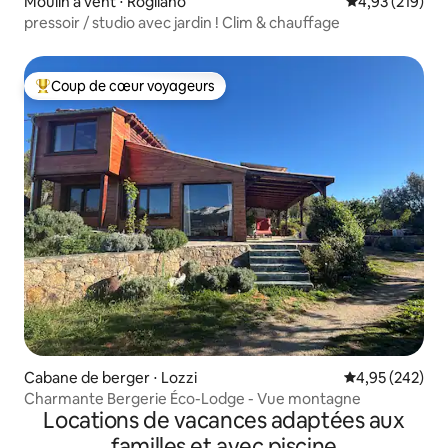
Moulin à vent ⋅ Rogliano
Évaluation moy
4,93 (219)
pressoir / studio avec jardin ! Clim & chauffage
Coup de cœur voyageurs
Coups de cœur voyageurs les plus appréciés
Cabane de berger ⋅ Lozzi
Évaluation moy
4,95 (242)
Charmante Bergerie Éco-Lodge - Vue montagne
Locations de vacances adaptées aux
familles et avec piscine