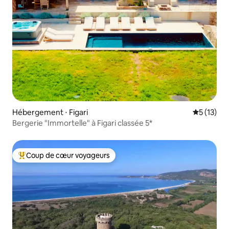
Hébergement ⋅ Figari
Évaluation
5 (13)
Bergerie "Immortelle" à Figari classée 5*
Coup de cœur voyageurs
Coups de cœur voyageurs les plus appréciés