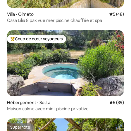
Villa ⋅ Olmeto
Évaluation
5 (48)
Casa Lilia 8 pax vue mer piscine chauffée et spa
Coup de cœur voyageurs
Coups de cœur voyageurs les plus appréciés
Hébergement ⋅ Sotta
Évaluation
5 (39)
Maison calme avec mini-piscine privative
Superhôte
Superhôte