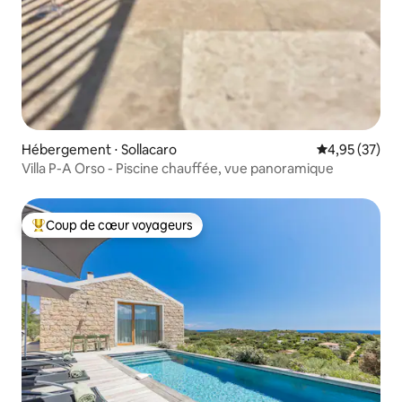
Hébergement ⋅ Sollacaro
Évaluation mo
4,95 (37)
Villa P-A Orso - Piscine chauffée, vue panoramique
Coup de cœur voyageurs
Coups de cœur voyageurs les plus appréciés