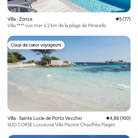
Villa ⋅ Zonza
Évaluation
5 (77)
Villa **** vue mer à 2 km de la plage de Pinarello
Coup de cœur voyageurs
Coup de cœur voyageurs
Villa ⋅ Sainte Lucie de Porto Vecchio
Évaluation moy
4,86 (100)
SUD CORSE Luxueuse Villa Piscine Chauffée Plages