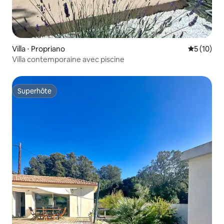
Villa ⋅ Propriano
Évaluation
5 (10)
Villa contemporaine avec piscine
Superhôte
Superhôte