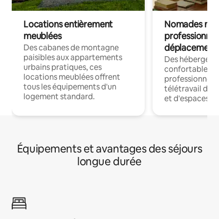
Locations entièrement
Nomades num
meublées
professionnel
déplacement
Des cabanes de montagne
paisibles aux appartements
Des hébergem
urbains pratiques, ces
confortables p
locations meublées offrent
professionnels
tous les équipements d'un
télétravail dis
logement standard.
et d'espaces de
Équipements et avantages des séjours
longue durée