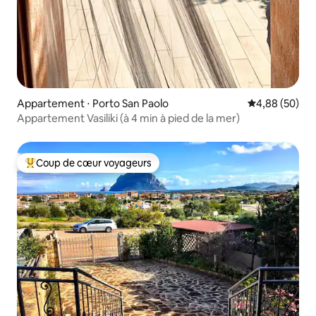
Appartement ⋅ Porto San Paolo
Évaluation mo
4,88 (50)
Appartement Vasiliki (à 4 min à pied de la mer)
Coup de cœur voyageurs
Coups de cœur voyageurs les plus appréciés