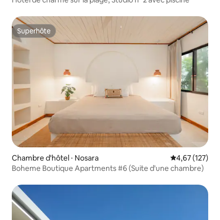
Superhôte
Superhôte
Chambre d'hôtel ⋅ Nosara
Évaluation moy
4,67 (127)
Boheme Boutique Apartments #6 (Suite d'une chambre)