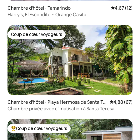
Chambre d'hôtel ⋅ Tamarindo
Évaluation mo
4,67 (12)
Harry's, El Escondite ~ Orange Casita
Coup de cœur voyageurs
Coup de cœur voyageurs
Chambre d'hôtel ⋅ Playa Hermosa de Santa Te
Évaluation mo
4,88 (67)
resa
Chambre privée avec climatisation à Santa Teresa
Coup de cœur voyageurs
Coups de cœur voyageurs les plus appréciés