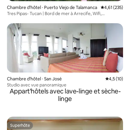
Chambre d'hôtel ⋅ Puerto Viejo de Talamanca
Évaluation moy
4,61 (235)
Tres Pipas- Tucan | Bord de mer à Arrecife, Wifi,
climatisation
Chambre d'hôtel ⋅ San José
Évaluation m
4,5 (10)
Studio avec vue panoramique
Appart'hôtels avec lave-linge et sèche-
linge
Superhôte
Superhôte