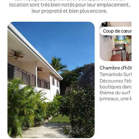
location sont très bien notés pour leur emplacement,
leur propreté et bien plus encore.
Coup de cœur vo
Coup de cœur vo
Chambre d'hôtel 
Tamarindo Surf's U
- 2 lits jumeaux
Découvrez l'été sa
boutiques dans ce
thème du surf pour
jumeaux, une kitch
bains privée, une 
pour ordinateur p
minutes de la pla
réputée dans le m
incroyable surf, se
ses restaurants et son pla