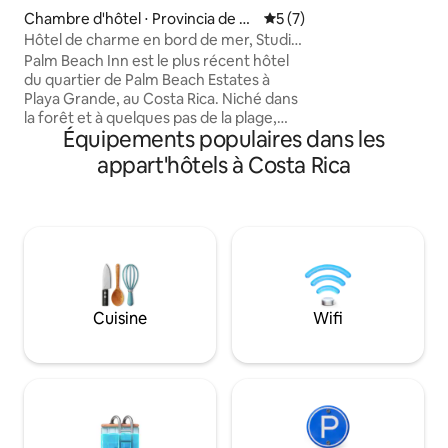
surf, les activités 
Chambre d'hôtel ⋅ Provincia de G
Évaluation moyenne sur la 
5 (7)
peuvent inclure l
uanacaste
Hôtel de charme en bord de mer, Studio
le snorkeling, la ty
n° 1 avec piscine
voile, la pêche, et
Palm Beach Inn est le plus récent hôtel
notre emplacemen
du quartier de Palm Beach Estates à
facile à plus de 7 p
Playa Grande, au Costa Rica. Niché dans
la forêt et à quelques pas de la plage,
Équipements populaires dans les
Palm Beach Inn offre un confort
moderne dans des studios climatisés
appart'hôtels à Costa Rica
pour des vacances reposantes et
relaxantes. Chaque chambre dispose
d'une cuisine entièrement équipée, de
finitions haut de gamme, de meubles
fabriqués localement, d'une
CONNEXION WI-FI et d'une télévision à
écran plat. Une grande piscine, un
restaurant et un bar sur place, un
Cuisine
Wifi
marché, une boutique de surf et une
salle de jeux offrent les produits de
première nécessité ainsi que de
nombreuses possibilités.