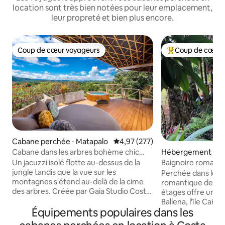
location sont très bien notées pour leur emplacement,
leur propreté et bien plus encore.
Coup de cœur voyageurs
Coup de cœur 
Coup de cœur voyageurs
Coups de cœur vo
Cabane perchée ⋅ Matapalo
Évaluation moyenne sur la base 
4,97 (277)
Cabane dans les arbres bohème chic
Hébergement ⋅ Uv
avec vues magiques et jacuzzi
Un jacuzzi isolé flotte au-dessus de la
Baignoire romanti
jungle tandis que la vue sur les
Oceanview Home 
Perchée dans les 
montagnes s'étend au-delà de la cime
romantique de styl
des arbres. Créée par Gaia Studio Costa
étages offre une v
Rica, cette maison sur pilotis transforme
Ballena, l'île Caño 
le design tropical moderne en une
Équipements populaires dans les
Détendez-vous dan
expérience unique. Une chambre avec
avec un bain chaud