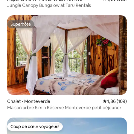
Jungle Canopy Bungalow at Taru Rentals
Superhôte
Superhôte
Chalet ⋅ Monteverde
Évaluation moy
4,86 (109)
Maison arbre 5 min Réserve Monteverde petit déjeuner
Coup de cœur voyageurs
Coup de cœur voyageurs