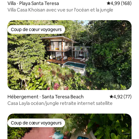
Villa ⋅ Playa Santa Teresa
Évaluation moy
4,99 (168)
Villa Casa Khoisan avec vue sur l'océan et la jungle
Coup de cœur voyageurs
Coup de cœur voyageurs
Hébergement ⋅ Santa Teresa Beach
Évaluation mo
4,92 (77)
Casa Layla océan/jungle retraite internet satellite
Coup de cœur voyageurs
Coup de cœur voyageurs