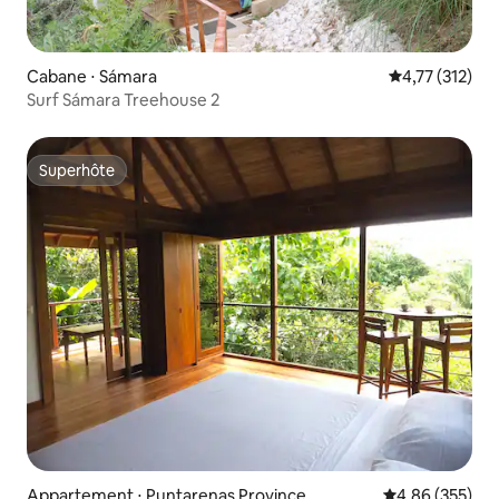
Cabane ⋅ Sámara
Évaluation moy
4,77 (312)
Surf Sámara Treehouse 2
Superhôte
Superhôte
Appartement ⋅ Puntarenas Province
Évaluation moy
4,86 (355)