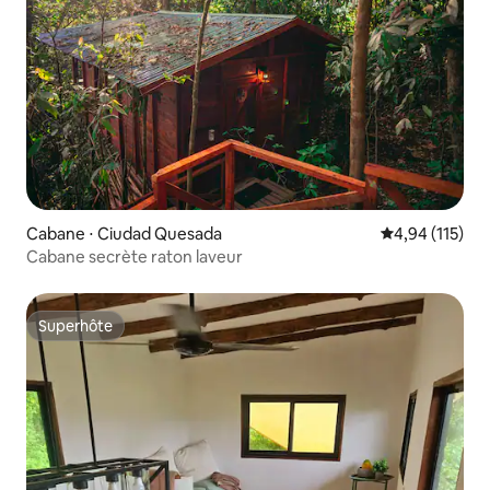
Cabane ⋅ Ciudad Quesada
Évaluation moy
4,94 (115)
Cabane secrète raton laveur
Superhôte
Superhôte