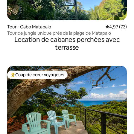
Tour ⋅ Cabo Matapalo
Évaluation mo
4,97 (73)
Tour de jungle unique près de la plage de Matapalo
Location de cabanes perchées avec
terrasse
Coup de cœur voyageurs
Coups de cœur voyageurs les plus appréciés