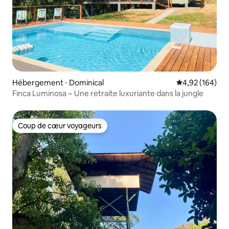
Hébergement ⋅ Dominical
Évaluation moy
4,92 (164)
Finca Luminosa ~ Une retraite luxuriante dans la jungle
Coup de cœur voyageurs
Coup de cœur voyageurs