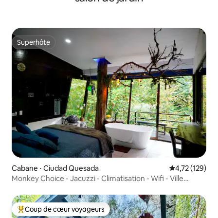
Superhôte
Superhôte
Cabane ⋅ Ciudad Quesada
Évaluation moy
4,72 (129)
Monkey Choice - Jacuzzi - Climatisation - Wifi - Ville
proche
Coup de cœur voyageurs
Coups de cœur voyageurs les plus appréciés