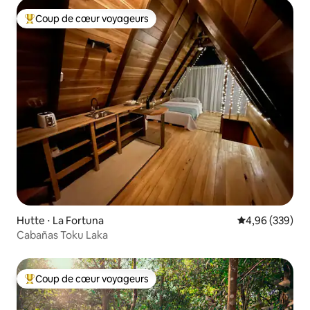
Coup de cœur voyageurs
Coups de cœur voyageurs les plus appréciés
Hutte ⋅ La Fortuna
Évaluation moy
4,96 (339)
Cabañas Toku Laka
Coup de cœur voyageurs
Coups de cœur voyageurs les plus appréciés