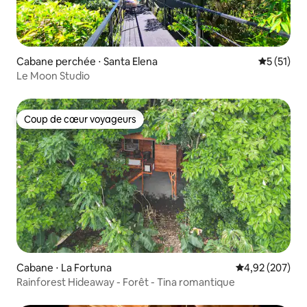
Cabane perchée ⋅ Santa Elena
Évaluation
5 (51)
Le Moon Studio
Coup de cœur voyageurs
Coup de cœur voyageurs
Cabane ⋅ La Fortuna
Évaluation moy
4,92 (207)
Rainforest Hideaway - Forêt - Tina romantique