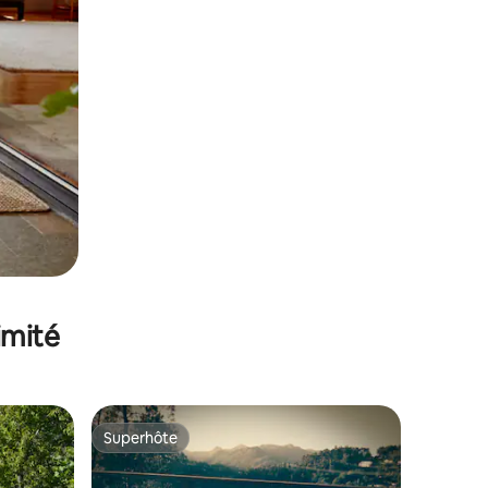
imité
Superhôte
Superhôte