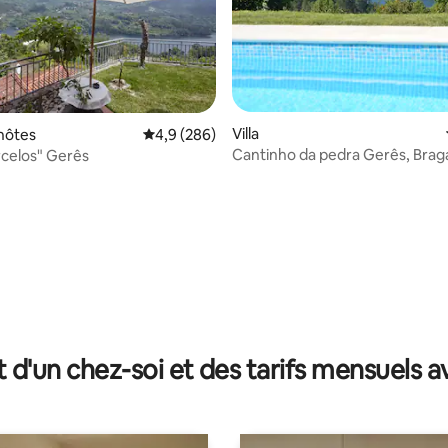
Villa
hôtes
Évaluation moyenne sur la base de 286 comme
4,9 (286)
Cantinho da pedra Gerês, Brag
arcelos" Gerês
de Figueira
 sur la base de 33 commentaires : 5 sur 5
t d'un chez-soi et des tarifs mensuels 