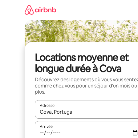
Aller
directement
au
contenu
Locations moyenne et
longue durée à Cova
Découvrez des logements où vous vous sente
comme chez vous pour un séjour d'un mois ou
plus.
Adresse
Lorsque les résultats s'affichent, utilisez les flèc
Arrivée