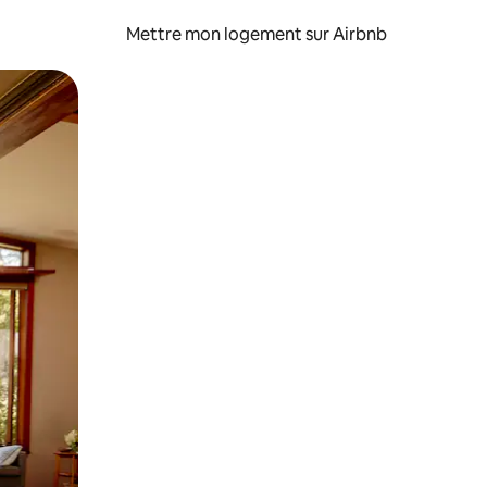
Mettre mon logement sur Airbnb
sant glisser.