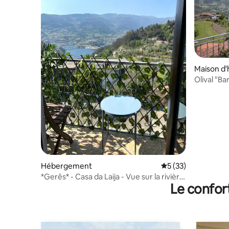
Maison d'
Olival "B
Hébergement
Évaluation moyenne
5 (33)
*Gerês* - Casa da Laija - Vue sur la rivière
Le confor
et les montagnes