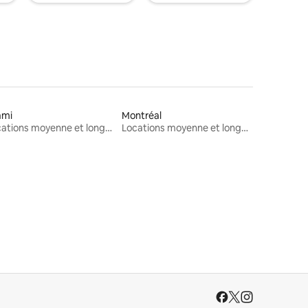
ami
Montréal
Locations moyenne et longue durée
Locations moyenne et longue durée