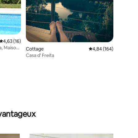
Évaluation moyenne sur la base de 16 commentaires : 4,63 sur 5
4,63 (16)
ntaires : 4,9 sur 5
a, Maison
Cottage
Évaluation moyenne sur
4,84 (164)
Casa d' Freita
avantageux