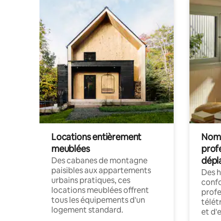
Locations entièrement
Noma
meublées
prof
dépl
Des cabanes de montagne
paisibles aux appartements
Des 
urbains pratiques, ces
confo
locations meublées offrent
profe
tous les équipements d'un
télét
logement standard.
et d'