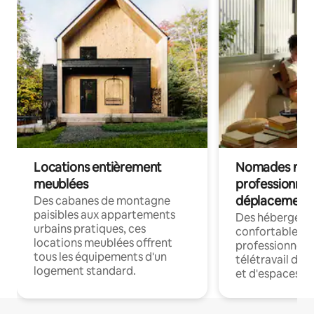
Locations entièrement
Nomades num
meublées
professionnel
déplacement
Des cabanes de montagne
paisibles aux appartements
Des hébergem
urbains pratiques, ces
confortables p
locations meublées offrent
professionnels
tous les équipements d'un
télétravail dis
logement standard.
et d'espaces de