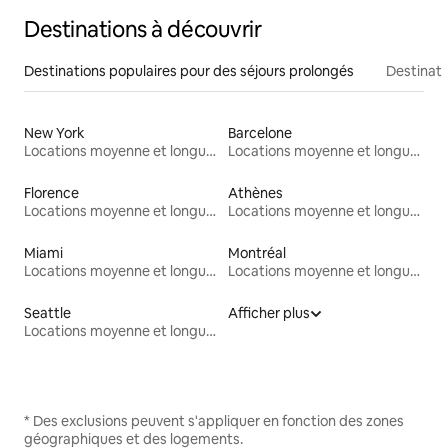
Destinations à découvrir
Destinations populaires pour des séjours prolongés
Destinati
New York
Barcelone
Locations moyenne et longue durée
Locations moyenne et longue durée
Florence
Athènes
Locations moyenne et longue durée
Locations moyenne et longue durée
Miami
Montréal
Locations moyenne et longue durée
Locations moyenne et longue durée
Seattle
Afficher plus
Locations moyenne et longue durée
* Des exclusions peuvent s'appliquer en fonction des zones
géographiques et des logements.