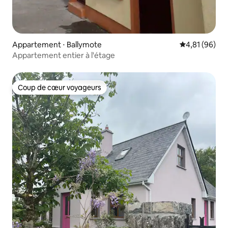
Appartement ⋅ Ballymote
Évaluation mo
4,81 (96)
Appartement entier à l'étage
Coup de cœur voyageurs
Coup de cœur voyageurs