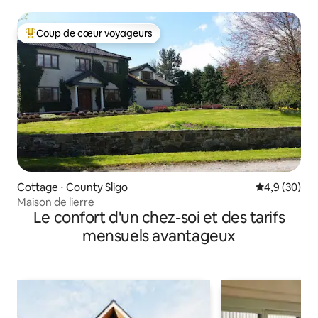
Coup de cœur voyageurs
Coups de cœur voyageurs les plus appréciés
Cottage ⋅ County Sligo
Évaluation m
4,9 (30)
Maison de lierre
Le confort d'un chez-soi et des tarifs
mensuels avantageux