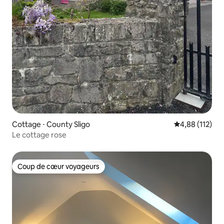
Cottage ⋅ County Sligo
Évaluation moy
4,88 (112)
Le cottage rose
Coup de cœur voyageurs
Coup de cœur voyageurs