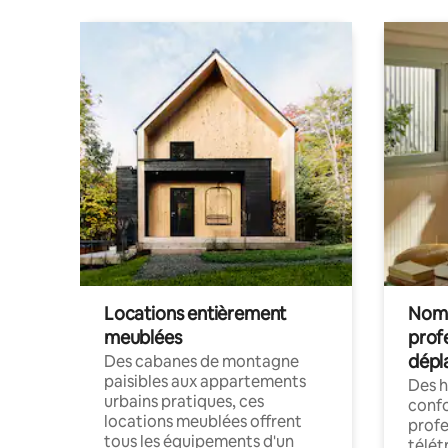
Locations entièrement
Noma
meublées
prof
dépl
Des cabanes de montagne
paisibles aux appartements
Des 
urbains pratiques, ces
confo
locations meublées offrent
profe
tous les équipements d'un
télét