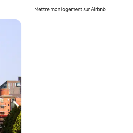
Mettre mon logement sur Airbnb
sant glisser.