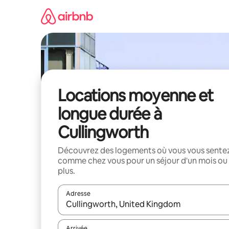
Aller
directement
au
contenu
Locations moyenne et
longue durée à
Cullingworth
Découvrez des logements où vous vous sente
comme chez vous pour un séjour d'un mois ou
plus.
Adresse
Lorsque les résultats s'affichent, utilisez les flèc
Arrivée