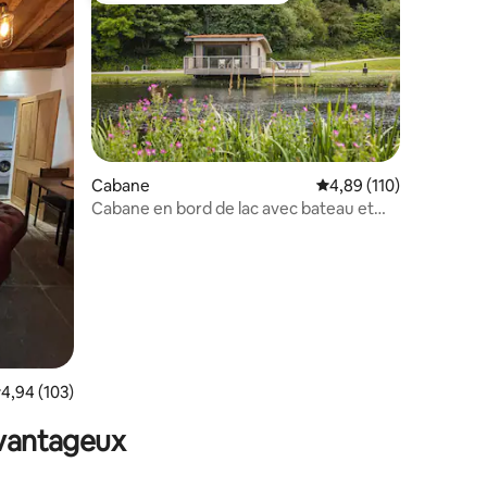
Cabane
Évaluation moyenne sur
4,89 (110)
Cabane en bord de lac avec bateau et
campagne
taires : 4,98 sur 5
valuation moyenne sur la base de 103 commentaires : 4,94 sur 5
4,94 (103)
avantageux