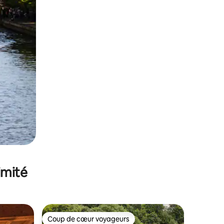
imité
Coup de cœur voyageurs
lus appréciés
Coup de cœur voyageurs