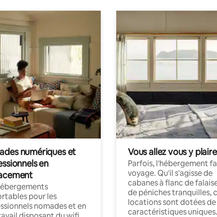
des numériques et
Vous allez vous y plaire
essionnels en
Parfois, l'hébergement fai
voyage. Qu'il s'agisse de
acement
cabanes à flanc de falais
hébergements
de péniches tranquilles, 
rtables pour les
locations sont dotées de
ssionnels nomades et en
caractéristiques uniques
ravail disposant du wifi