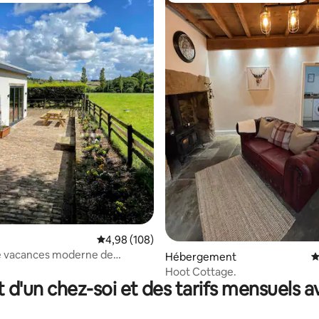
la base de 314 commentaires : 4,96 sur 5
Évaluation moyenne sur la base de 108 commen
4,98 (108)
e vacances moderne de
Hébergement
É
s avec vue rurale
Hoot Cottage.
que
t d'un chez-soi et des tarifs mensuels 