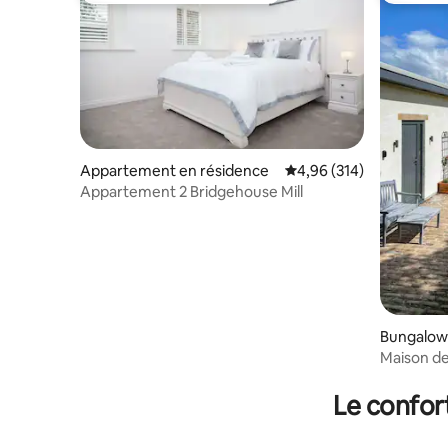
Appartement en résidence
Évaluation moyenne sur 
4,96 (314)
Appartement 2 Bridgehouse Mill
Bungalow
Maison d
3 chambre
panorami
Le confor