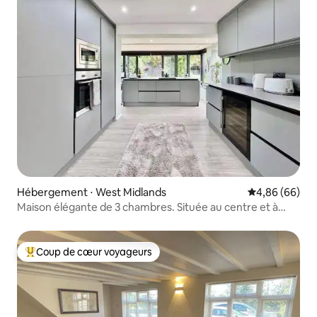
Hébergement ⋅ West Midlands
Évaluation mo
4,86 (66)
Maison élégante de 3 chambres. Située au centre et à
proximité du NEC
Coup de cœur voyageurs
Coups de cœur voyageurs les plus appréciés