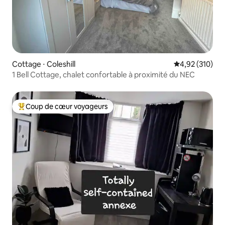
Cottage ⋅ Coleshill
Évaluation moy
4,92 (310)
1 Bell Cottage, chalet confortable à proximité du NEC
Coup de cœur voyageurs
Coups de cœur voyageurs les plus appréciés